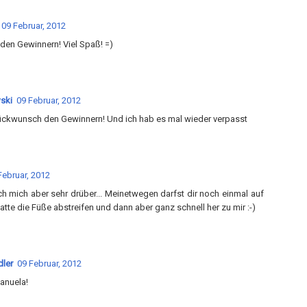
09 Februar, 2012
en Gewinnern! Viel Spaß! =)
wski
09 Februar, 2012
ückwunsch den Gewinnern! Und ich hab es mal wieder verpasst
Februar, 2012
ich mich aber sehr drüber... Meinetwegen darfst dir noch einmal auf
te die Füße abstreifen und dann aber ganz schnell her zu mir :-)
dler
09 Februar, 2012
anuela!