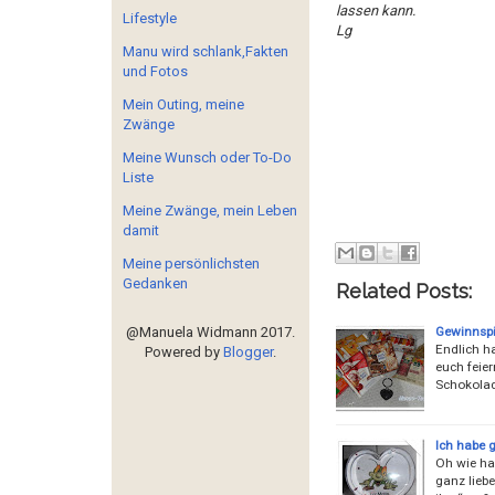
lassen kann.
Lifestyle
Lg
Manu wird schlank,Fakten
und Fotos
Mein Outing, meine
Zwänge
Meine Wunsch oder To-Do
Liste
Meine Zwänge, mein Leben
damit
Meine persönlichsten
Gedanken
Related Posts:
Gewinnspi
@Manuela Widmann 2017.
Endlich h
Powered by
Blogger
.
euch feie
Schokolad
Ich habe 
Oh wie hab
ganz liebe