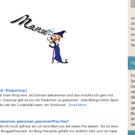
wi
dü
bi
me
zu
Ne
H
Fo
(s
Ge
el - Blogumzug:)
ve
at mein Blog eine .de Domain bekommen und das möchte ich gern mit
dü
rn. Diesmal gibt es nur ein Päckchen zu gewinnen: Jede Menge Ritter Sport
se
e, inkl der Cookies&Cream, ein Schlüssel…
Read More
ge
Na
do
gewonnen, gewonnen, gewonnen*freu freu*
da
e ich mich gefreut als ich eine Mail von der lieben Pia bekam. Sie ist eine
 Bloggerfreundin. Ihr Blog Honey66 gefällt mir wirklich sehr und ich habe