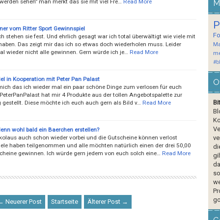
 werden sehen” man merkt das sie mit viel Fre…
Read More
M
P
ner vom Ritter Sport Gewinnspiel
F
lich stehen sie fest. Und ehrlich gesagt war ich total überwältigt wie viele mit
aben. Das zeigt mir das ich so etwas doch wiederholen muss. Leider
Ma
l wieder nicht alle gewinnen. Gern würde ich je…
Read More
me
#b
el in Kooperation mit Peter Pan Palast
O
 mich das ich wieder mal ein paar schöne Dinge zum verlosen für euch
 PeterPanPalast hat mir 4 Produkte aus der tollen Angebotspalette zur
Bi
gestellt. Diese möchte ich euch auch gern als Bild v…
Read More
Bl
Ko
Ve
denn wohl bald ein Baerchen erstellen?
ikolaus auch schon wieder vorbei und die Gutscheine können verlost
ve
iele haben teilgenommen und alle möchten natürlich einen der drei 50,00
di
cheine gewinnen. Ich würde gern jedem von euch solch eine…
Read More
gi
da
so
we
Pr
go
← Neuerer Post
Startseite
Älterer Post →