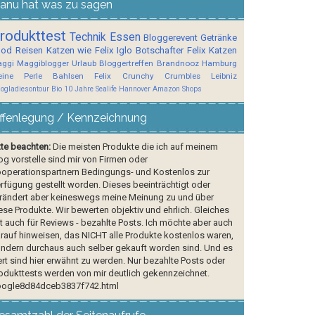
anu hat was zu sagen
rodukttest
Technik
Essen
Bloggerevent
Getränke
ood
Reisen
Katzen wie Felix
Iglo Botschafter
Felix
Katzen
ggi
Maggiblogger
Urlaub
Bloggertreffen
Brandnooz
Hamburg
ine Perle
Bahlsen
Felix Crunchy Crumbles
Leibniz
logladiesontour
Bio
10 Jahre Sealife Hannover
Amazon Shops
ffenlegung / Kennzeichnung
tte beachten:
Die meisten Produkte die ich auf meinem
og vorstelle sind mir von Firmen oder
operationspartnern Bedingungs- und Kostenlos zur
rfügung gestellt worden. Dieses beeinträchtigt oder
rändert aber keineswegs meine Meinung zu und über
ese Produkte. Wir bewerten objektiv und ehrlich. Gleiches
lt auch für Reviews - bezahlte Posts. Ich möchte aber auch
rauf hinweisen, das NICHT alle Produkte kostenlos waren,
ndern durchaus auch selber gekauft worden sind. Und es
rt sind hier erwähnt zu werden. Nur bezahlte Posts oder
odukttests werden von mir deutlich gekennzeichnet.
ogle8d84dceb3837f742.html