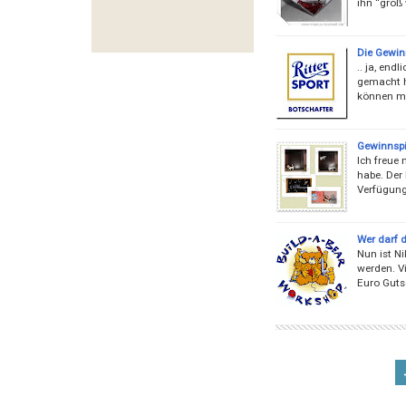
ihn “groß
Die Gewin
.. ja, end
gemacht h
können ma
Gewinnspi
Ich freue
habe. Der
Verfügung 
Wer darf 
Nun ist N
werden. V
Euro Guts