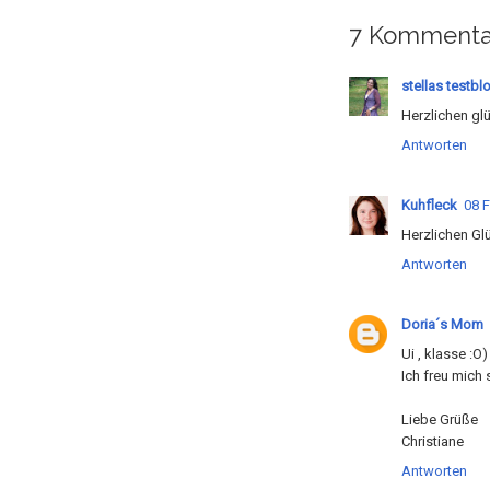
7 Kommenta
stellas testbl
Herzlichen gl
Antworten
Kuhfleck
08 F
Herzlichen Gl
Antworten
Doria´s Mom
Ui , klasse :O
Ich freu mich 
Liebe Grüße
Christiane
Antworten