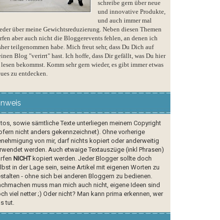
schreibe gern über neue
und innovative Produkte,
und auch immer mal
eder über meine Gewichtsreduzierung. Neben diesen Themen
rfen aber auch nicht die Bloggerevents fehlen, an denen ich
sher teilgenommen habe. Mich freut sehr, dass Du Dich auf
inen Blog "verirrt" hast. Ich hoffe, dass Dir gefällt, was Du hier
 lesen bekommst. Komm sehr gern wieder, es gibt immer etwas
ues zu entdecken.
inweis
tos, sowie sämtliche Texte unterliegen meinem Copyright
ofern nicht anders gekennzeichnet). Ohne vorherige
nehmigung von mir, darf nichts kopiert oder anderweitig
rwendet werden. Auch etwaige Textauszüge (inkl Phrasen)
rfen
NICHT
kopiert werden. Jeder Blogger sollte doch
lbst in der Lage sein, seine Artikel mit eigenen Worten zu
stalten - ohne sich bei anderen Bloggern zu bedienen.
chmachen muss man mich auch nicht, eigene Ideen sind
ch viel netter ;) Oder nicht? Man kann prima erkennen, wer
s tut.