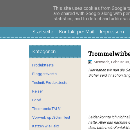
Manus Testwelt, all
This site uses cookies from Google to 
are shared with Google along with per
statistics, and to detect and address
Startseite
Kontakt per Mail
Impressum
Kategorien
Trommelwirbe
Mittwoch, Februar 08,
Produkttests
Hier haben wir nun die G
Bloggerevents
Sicher seid ihr schon lan
Technik Produkttests
Reisen
Food
Thermomix TM 31
Leider konnte ich nicht 
Vorwerk sp530 im Test
hätte. Aber das nächste G
Katzen wie Felix
dazu bitte mein Kontakt