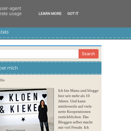
 user-agent
erate usage
LEARN MORE
GOT IT
tels
ber mich
llo
Ich bin Manu und blogge
hier seit mehr als 10
Jahren. Und kann
mittlerweile auf viele
nette Kooperationen
zurückblicken. Das
Bloggen selber macht
mir viel Freude. Ich