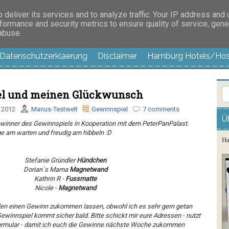
es außer langweilig
deliver its services and to analyze traffic. Your IP address and
formance and security metrics to ensure quality of service, gen
 abuse.
Datenschutzerklaerung
Disclaimer
Hamburg Hotels/Hos
l und meinen Glückwunsch
 2012
Manus-Testwelt
Gewinnspiel
7 comments
Ü
ewinner des Gewinnspiels in Kooperation mit dem PeterPanPalast.
ge am warten und freudig am hibbeln :D
Ha
Stefanie Gründler
Hündchen
Dorian´s Mama
Magnetwand
Kathrin R -
Fussmatte
Nicole -
Magnetwand
allen einen Gewinn zukommen lassen, obwohl ich es sehr gern getan
ewinnspiel kommt sicher bald. Bitte schickt mir eure Adressen - nutzt
formular - damit ich euch die Gewinne nächste Woche zukommen