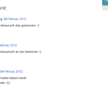
G
re:
og
08 Februar, 2012
ückwunsch den gewinnern :-)
ebruar, 2012
ückwunsch an die Gewinner =)
08 Februar, 2012
) Vielen lieben Dank!
sehr :O)