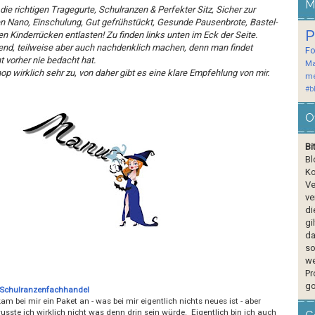
M
die richtigen Tragegurte, Schulranzen & Perfekter Sitz, Sicher zur
n Nano, Einschulung, Gut gefrühstückt, Gesunde Pausenbrote, Bastel-
P
en Kinderrücken entlasten! Zu finden links unten im Eck der Seite.
gend, teilweise aber auch nachdenklich machen, denn man findet
F
t vorher nie bedacht hat.
Ma
op wirklich sehr zu, von daher gibt es eine klare Empfehlung von mir.
me
#b
O
Bi
Bl
Ko
Ve
ve
di
gi
da
so
we
Pr
go
 Schulranzenfachhandel
am bei mir ein Paket an - was bei mir eigentlich nichts neues ist - aber
sste ich wirklich nicht was denn drin sein würde. Eigentlich bin ich auch