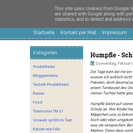
Manus Testwelt, all
This site uses cookies from Google to 
are shared with Google along with per
statistics, and to detect and address
Startseite
Kontakt per Mail
Impressum
Kategorien
Humpfle - Sc
Donnerstag, Februar 
Produkttests
Die Tage kam bei mir ein 
Bloggerevents
wusste ich wirklich nicht
Paketen, doch diesmal pas
Technik Produkttests
einem Turnbeutel des Onl
meiner Tochter hatte gra
Reisen
Food
Humpfle bietet auf seiner
Schule an. Wer Kinder hat
Thermomix TM 31
Mäppchen usw zu bekomme
hoch oder eben umgekehrt.
Vorwerk sp530 im Test
was sie versprechen. Bei
Katzen wie Felix
Marken. Diese dazu noch g