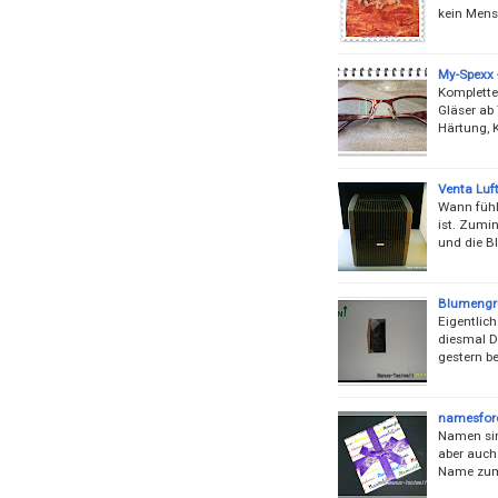
kein Mens
My-Spexx 
Komplette 
Gläser ab
Härtung, 
Venta Luf
Wann fühl
ist. Zumin
und die B
Blumengr
Eigentlich
diesmal D
gestern b
namesfore
Namen sin
aber auch
Name zum 