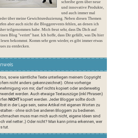
schreibe gern über neue
und innovative Produkte,
und auch immer mal
eder über meine Gewichtsreduzierung. Neben diesen Themen
rfen aber auch nicht die Bloggerevents fehlen, an denen ich
sher teilgenommen habe. Mich freut sehr, dass Du Dich auf
inen Blog "verirrt" hast. Ich hoffe, dass Dir gefällt, was Du hier
 lesen bekommst. Komm sehr gern wieder, es gibt immer etwas
ues zu entdecken.
inweis
tos, sowie sämtliche Texte unterliegen meinem Copyright
ofern nicht anders gekennzeichnet). Ohne vorherige
nehmigung von mir, darf nichts kopiert oder anderweitig
rwendet werden. Auch etwaige Textauszüge (inkl Phrasen)
rfen
NICHT
kopiert werden. Jeder Blogger sollte doch
lbst in der Lage sein, seine Artikel mit eigenen Worten zu
stalten - ohne sich bei anderen Bloggern zu bedienen.
chmachen muss man mich auch nicht, eigene Ideen sind
ch viel netter ;) Oder nicht? Man kann prima erkennen, wer
s tut.