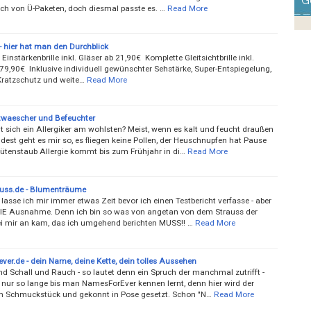
G
ch von Ü-Paketen, doch diesmal passte es. …
Read More
- hier hat man den Durchblick
Einstärkenbrille inkl. Gläser ab 21,90€ Komplette Gleitsichtbrille inkl.
 79,90€ Inklusive individuell gewünschter Sehstärke, Super-Entspiegelung,
Kratzschutz und weite…
Read More
twaescher und Befeuchter
t sich ein Allergiker am wohlsten? Meist, wenn es kalt und feucht draußen
dest geht es mir so, es fliegen keine Pollen, der Heuschnupfen hat Pause
lütenstaub Allergie kommt bis zum Frühjahr in di…
Read More
uss.de - Blumenträume
 lasse ich mir immer etwas Zeit bevor ich einen Testbericht verfasse - aber
IE Ausnahme. Denn ich bin so was von angetan von dem Strauss der
ei mir an kam, das ich umgehend berichten MUSS!! …
Read More
ver.de - dein Name, deine Kette, dein tolles Aussehen
d Schall und Rauch - so lautet denn ein Spruch der manchmal zutrifft -
 nur so lange bis man NamesForEver kennen lernt, denn hier wird der
Schmuckstück und gekonnt in Pose gesetzt. Schon "N…
Read More