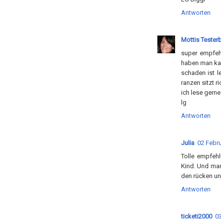
Antworten
Mottis Tester
super empfehl
haben man kan
schaden ist l
ranzen sitzt ri
ich lese gerne
lg
Antworten
Julia
02 Febru
Tolle empfehl
Kind. Und man
den rücken un
Antworten
ticketi2000
03