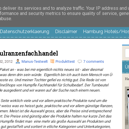
es außer langweilig
deliver its services and to analyze traffic. Your IP address and
formance and security metrics to ensure quality of service, gen
 abuse.
Datenschutzerklaerung
Disclaimer
Hamburg Hotels/Hos
hulranzenfachhandel
02, 2012
Manus-Testwelt
Produkttest
7 comments
Ü
Paket an - was bei mir eigentlich nichts neues ist - aber diesmal
 was denn drin sein würde. Eigentlich bin ich auch kein Mensch von Ü-
Ha
ste es. Und meiner Tochter gefiel es richtig gut. Die Rede ist von
ineShops von Humpfle Fachhandel für Schulbedarf. Der Turnbeutel
de ausgedient und wir waren auf der Suche nach einem neuen.
 Seite wirklich viele und vor allem praktische Produkte rund um die
 weiss was es heisst gute, praktische und vor allem günstige Ranzen,
n. Meist ist die Auswahl gross, aber die Preise sind entsprechend
 Die Preise sind günstig aber die Produkte halten nur kurze Zeit das
 Humpfle findet man eine mehr als große Auswahl an Produkten und
ut gestaffelt und sortiert in etliche Kategorien und Unterkategorien,