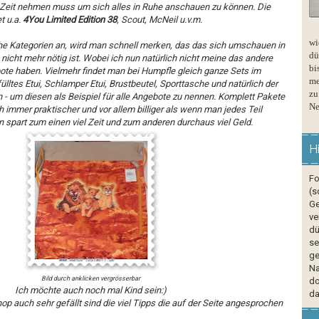
 Zeit nehmen muss um sich alles in Ruhe anschauen zu können. Die
t u.a.
4You Limited Edition 38
, Scout, McNeil u.v.m.
wi
e Kategorien an, wird man schnell merken, das das sich umschauen in
dü
nicht mehr nötig ist. Wobei ich nun natürlich nicht meine das andere
bi
te haben. Vielmehr findet man bei Humpfle gleich ganze Sets im
me
ülltes Etui, Schlamper Etui, Brustbeutel, Sporttasche und natürlich der
zu
 - um diesen als Beispiel für alle Angebote zu nennen. Komplett Pakete
Ne
immer praktischer und vor allem billiger als wenn man jedes Teil
 spart zum einen viel Zeit und zum anderen durchaus viel Geld.
H
Fo
(s
Ge
ve
dü
se
ge
Na
Bild durch anklicken vergrösserbar
do
Ich möchte auch noch mal Kind sein:)
da
 auch sehr gefällt sind die viel Tipps die auf der Seite angesprochen