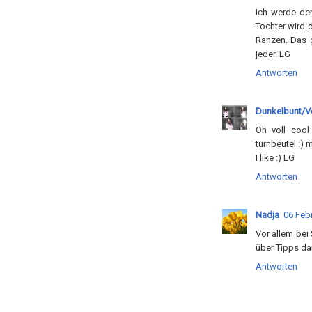
Ich werde de
Tochter wird 
Ranzen. Das g
jeder. LG
Antworten
Dunkelbunt/Ve
Oh voll cool
turnbeutel :) 
I like :) LG
Antworten
Nadja
06 Febr
Vor allem bei 
über Tipps dan
Antworten