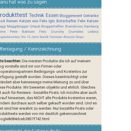
anu hat was zu sagen
rodukttest
Technik
Essen
Bloggerevent
Getränke
ood
Reisen
Katzen wie Felix
Iglo Botschafter
Felix
Katzen
ggi
Maggiblogger
Urlaub
Bloggertreffen
Brandnooz
Hamburg
ine Perle
Bahlsen
Felix Crunchy Crumbles
Leibniz
logladiesontour
Bio
10 Jahre Sealife Hannover
Amazon Shops
ffenlegung / Kennzeichnung
tte beachten:
Die meisten Produkte die ich auf meinem
og vorstelle sind mir von Firmen oder
operationspartnern Bedingungs- und Kostenlos zur
rfügung gestellt worden. Dieses beeinträchtigt oder
rändert aber keineswegs meine Meinung zu und über
ese Produkte. Wir bewerten objektiv und ehrlich. Gleiches
lt auch für Reviews - bezahlte Posts. Ich möchte aber auch
rauf hinweisen, das NICHT alle Produkte kostenlos waren,
ndern durchaus auch selber gekauft worden sind. Und es
rt sind hier erwähnt zu werden. Nur bezahlte Posts oder
odukttests werden von mir deutlich gekennzeichnet.
ogle8d84dceb3837f742.html