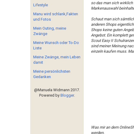
so das man sich wirklich
Lifestyle
Markenauswahl beinhalte
Manu wird schlank,Fakten
Schaut man sich sämtlich
und Fotos
anderen Shops eigentlich 
Mein Outing, meine
Shops keine guten Angebo
Zwänge
Angebot. Ein komplett gef
Scout Easy II Schulranzen
Meine Wunsch oder To-Do
sind meiner Meinung nach 
Liste
einzeln kaufen muss. Man
Meine Zwänge, mein Leben
damit
Meine persönlichsten
Gedanken
@Manuela Widmann 2017.
Powered by
Blogger
.
Was mir an dem OnlineShop
werden.