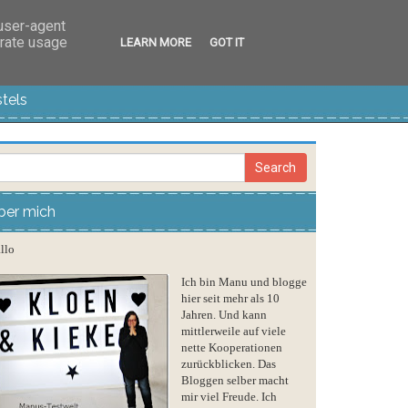
 user-agent
erate usage
LEARN MORE
GOT IT
tels
ber mich
llo
Ich bin Manu und blogge
hier seit mehr als 10
Jahren. Und kann
mittlerweile auf viele
nette Kooperationen
zurückblicken. Das
Bloggen selber macht
mir viel Freude. Ich