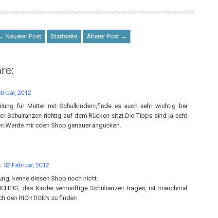
← Neuerer Post
Startseite
Älterer Post →
re:
bruar, 2012
ung für Mütter mit Schulkindern,finde es auch sehr wichtig bei
er Schulranzen richtig auf dem Rücken sitzt.Die Tipps sind ja echt
en.Werde mir cden Shop genauer angucken.
n
02 Februar, 2012
ung, kenne diesen Shop noch nicht.
ICHTIG, das Kinder vernünftige Schulranzen tragen, ist manchmal
ach den RICHTIGEN zu finden