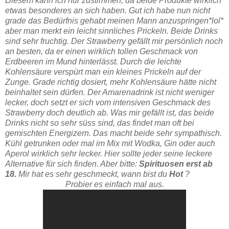
Diesem kann ich nur zustimmen, da beide Produkte wirklich
etwas besonderes an sich haben. Gut ich habe nun nicht
grade das Bedürfnis gehabt meinen Mann anzuspringen*lol*
aber man merkt ein leicht sinnliches Prickeln. Beide Drinks
sind sehr fruchtig. Der Strawberry gefällt mir persönlich noch
an besten, da er einen wirklich tollen Geschmack von
Erdbeeren im Mund hinterlässt. Durch die leichte
Kohlensäure verspürt man ein kleines Prickeln auf der
Zunge. Grade richtig dosiert, mehr Kohlensäure hätte nicht
beinhaltet sein dürfen. Der Amarenadrink ist nicht weniger
lecker, doch setzt er sich vom intensiven Geschmack des
Strawberry doch deutlich ab. Was mir gefällt ist, das beide
Drinks nicht so sehr süss sind, das findet man oft bei
gemischten Energizern. Das macht beide sehr sympathisch.
Kühl getrunken oder mal im Mix mit Wodka, Gin oder auch
Aperol wirklich sehr lecker. Hier sollte jeder seine leckere
Alternative für sich finden. Aber bitte:
Spirituosen erst ab
18.
Mir hat es sehr geschmeckt, wann bist du
Hot
?
Probier es einfach mal aus.