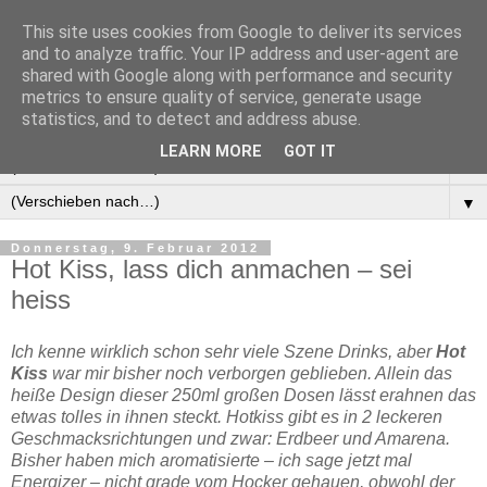
This site uses cookies from Google to deliver its services
Manus Testwelt, alles
and to analyze traffic. Your IP address and user-agent are
shared with Google along with performance and security
außer langweilig
metrics to ensure quality of service, generate usage
statistics, and to detect and address abuse.
LEARN MORE
GOT IT
▼
▼
Donnerstag, 9. Februar 2012
Hot Kiss, lass dich anmachen – sei
heiss
Ich kenne wirklich schon sehr viele Szene Drinks, aber
Hot
Kiss
war mir bisher noch verborgen geblieben. Allein das
heiße Design dieser 250ml großen Dosen lässt erahnen das
etwas tolles in ihnen steckt. Hotkiss gibt es in 2 leckeren
Geschmacksrichtungen und zwar: Erdbeer und Amarena.
Bisher haben mich aromatisierte – ich sage jetzt mal
Energizer – nicht grade vom Hocker gehauen, obwohl der