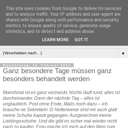
This site uses cookies from Google to deliver its services
Manus Testwelt, alles
and to analyze traffic. Your IP address and user-agent are
shared with Google along with performance and security
außer langweilig
metrics to ensure quality of service, generate usage
statistics, and to detect and address abuse.
LEARN MORE
GOT IT
▼
▼
Donnerstag, 16. Februar 2012
Ganz besondere Tage müssen ganz
besonders behandelt werden
Manchmal ist es ganz verzwickt. Nichts läuft rund, alles ist
durcheinander. Dann der nächste Tag – alles ist
unglaublich. Post ohne Ende, Mails noch dazu – ich
brauche ne Sekretärin :D Netterweise sind mir auch glatt
meine
Schuhe
kaputt gegangen. Ausgerechnet meine
Lieblingsschuhe. Und die gibt es sicher mal wieder nicht
nach zu kaufen. Ergo mache ich mich auf den Weg zum