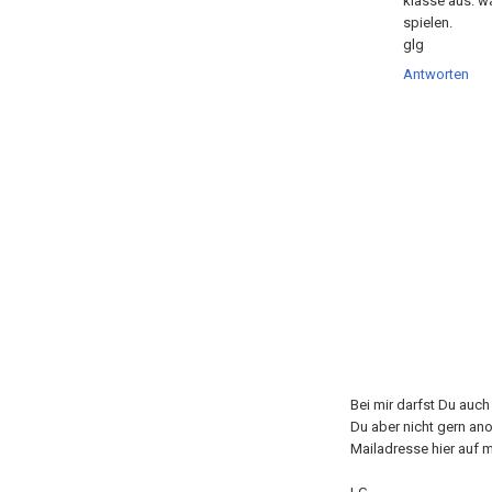
klasse aus. w
spielen.
glg
Antworten
Bei mir darfst Du auc
Du aber nicht gern an
Mailadresse hier auf m