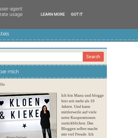
 user-agent
erate usage
LEARN MORE
GOT IT
tels
ber mich
llo
Ich bin Manu und blogge
hier seit mehr als 10
Jahren. Und kann
mittlerweile auf viele
nette Kooperationen
zurückblicken. Das
Bloggen selber macht
mir viel Freude. Ich