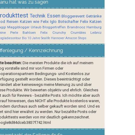
anu hat was zu sagen
rodukttest
Technik
Essen
Bloggerevent
Getränke
ood
Reisen
Katzen wie Felix
Iglo Botschafter
Felix
Katzen
ggi
Maggiblogger
Urlaub
Bloggertreffen
Brandnooz
Hamburg
ine Perle
Bahlsen
Felix Crunchy Crumbles
Leibniz
logladiesontour
Bio
10 Jahre Sealife Hannover
Amazon Shops
ffenlegung / Kennzeichnung
tte beachten:
Die meisten Produkte die ich auf meinem
og vorstelle sind mir von Firmen oder
operationspartnern Bedingungs- und Kostenlos zur
rfügung gestellt worden. Dieses beeinträchtigt oder
rändert aber keineswegs meine Meinung zu und über
ese Produkte. Wir bewerten objektiv und ehrlich. Gleiches
lt auch für Reviews - bezahlte Posts. Ich möchte aber auch
rauf hinweisen, das NICHT alle Produkte kostenlos waren,
ndern durchaus auch selber gekauft worden sind. Und es
rt sind hier erwähnt zu werden. Nur bezahlte Posts oder
odukttests werden von mir deutlich gekennzeichnet.
ogle8d84dceb3837f742.html