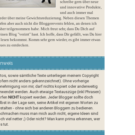
schreibe gern über neue
und innovative Produkte,
und auch immer mal
eder über meine Gewichtsreduzierung. Neben diesen Themen
rfen aber auch nicht die Bloggerevents fehlen, an denen ich
sher teilgenommen habe. Mich freut sehr, dass Du Dich auf
inen Blog "verirrt" hast. Ich hoffe, dass Dir gefällt, was Du hier
 lesen bekommst. Komm sehr gern wieder, es gibt immer etwas
ues zu entdecken.
inweis
tos, sowie sämtliche Texte unterliegen meinem Copyright
ofern nicht anders gekennzeichnet). Ohne vorherige
nehmigung von mir, darf nichts kopiert oder anderweitig
rwendet werden. Auch etwaige Textauszüge (inkl Phrasen)
rfen
NICHT
kopiert werden. Jeder Blogger sollte doch
lbst in der Lage sein, seine Artikel mit eigenen Worten zu
stalten - ohne sich bei anderen Bloggern zu bedienen.
chmachen muss man mich auch nicht, eigene Ideen sind
ch viel netter ;) Oder nicht? Man kann prima erkennen, wer
s tut.