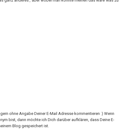
as ganz anderes , aber wobei man könnte meinen das wäre was zu
h gern ohne Angabe Deiner E-Mail Adresse kommentieren :) Wenn
onym bist, dann möchte ich Dich darüber aufklären, dass Deine E-
einem Blog gespeichert ist.