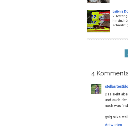
Leibniz D
2 Tester g
hinein, hö
schmilzt g
4 Kommenta
stellas testbl
Das sieht aber
und auch der 
noch was find
gvlg silke stel
Antworten