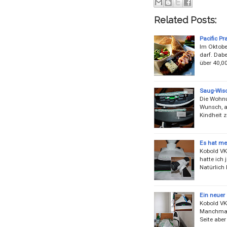
Related Posts:
Pacific P
Im Oktobe
darf. Dabe
über 40,00
Saug-Wis
Die Wohnu
Wunsch, a
Kindheit z
Es hat me
Kobold VK
hatte ich 
Natürlich
Ein neuer
Kobold VK1
Manchmal s
Seite aber