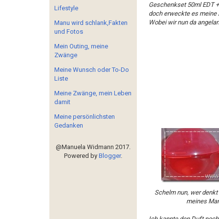
Geschenkset 50ml EDT +
Lifestyle
doch erweckte es meine A
Wobei wir nun da angela
Manu wird schlank,Fakten
und Fotos
Mein Outing, meine
Zwänge
Meine Wunsch oder To-Do
Liste
Meine Zwänge, mein Leben
damit
Meine persönlichsten
Gedanken
@Manuela Widmann 2017.
Powered by
Blogger
.
Schelm nun, wer denkt 
meines Mann
Ich kannte den Duft noc