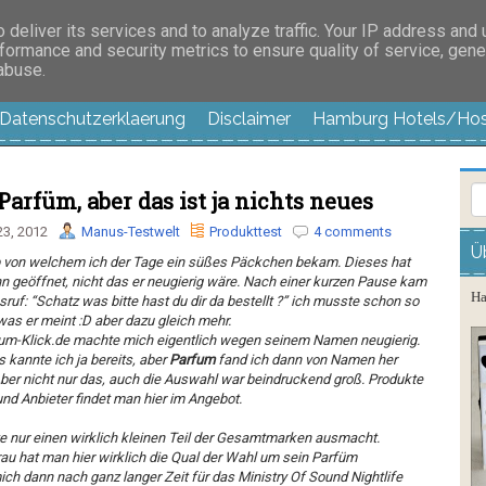
es außer langweilig
deliver its services and to analyze traffic. Your IP address and
formance and security metrics to ensure quality of service, gen
 abuse.
Datenschutzerklaerung
Disclaimer
Hamburg Hotels/Hos
Parfüm, aber das ist ja nichts neues
23, 2012
Manus-Testwelt
Produkttest
4 comments
Ü
p von welchem ich der Tage ein süßes Päckchen bekam. Dieses hat
n geöffnet, nicht das er neugierig wäre. Nach einer kurzen Pause kam
Ha
ruf: “Schatz was bitte hast du dir da bestellt ?” ich musste schon so
as er meint :D aber dazu gleich mehr.
um-Klick.de
machte mich eigentlich wegen seinem Namen neugierig.
kannte ich ja bereits, aber
Parfum
fand ich dann von Namen her
Aber nicht nur das, auch die Auswahl war beindruckend groß. Produkte
nd Anbieter findet man hier im Angebot.
e nur einen wirklich kleinen Teil der Gesamtmarken ausmacht.
rau hat man hier wirklich die Qual der Wahl um sein Parfüm
ch dann nach ganz langer Zeit für das
Ministry Of Sound Nightlife