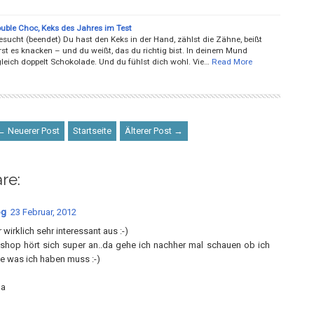
ouble Choc, Keks des Jahres im Test
esucht (beendet) Du hast den Keks in der Hand, zählst die Zähne, beißt
rst es knacken – und du weißt, das du richtig bist. In deinem Mund
leich doppelt Schokolade. Und du fühlst dich wohl. Vie…
Read More
← Neuerer Post
Startseite
Älterer Post →
re:
og
23 Februar, 2012
 wirklich sehr interessant aus :-)
shop hört sich super an..da gehe ich nachher mal schauen ob ich
e was ich haben muss :-)
la