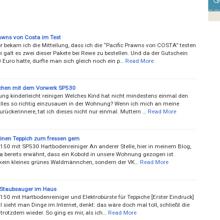
G
rawns von Costa im Test
r bekam ich die Mitteilung, dass ich die “Pacific Prawns von COSTA” testen
i galt es zwei dieser Pakete bei Rewe zu bestellen. Und da der Gutschein
 Euro hatte, durfte man sich gleich noch ein p…
Read More
chen mit dem Vorwerk SP530
ng kinderleicht reinigen Welches Kind hat nicht mindestens einmal den
lles so richtig einzusauen in der Wohnung? Wenn ich mich an meine
urückerinnere, tat ich dieses nicht nur einmal. Muttern …
Read More
inen Teppich zum fressen gern
150 mit SP530 Hartbodenreiniger An anderer Stelle, hier in meinem Blog,
ja bereits erwähnt, dass ein Kobold in unsere Wohnung gezogen ist.
 kein kleines grünes Waldmännchen, sondern der VK…
Read More
 Staubsauger im Haus
50 mit Hartbodenreiniger und Elektrobürste für Teppiche [Erster Eindruck]
ieht man Dinge im Internet, denkt: das wäre doch mal toll, schließt die
 trotzdem wieder. So ging es mir, als ich…
Read More