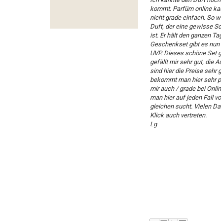
kommt. Parfüm online kau
nicht grade einfach. So w
Duft, der eine gewisse Sc
ist. Er hält den ganzen 
Geschenkset gibt es nun 
UVP. Dieses schöne Set gi
gefällt mir sehr gut, di
sind hier die Preise sehr
bekommt man hier sehr pre
mir auch / grade bei Onli
man hier auf jeden Fall vo
gleichen sucht. Vielen D
Klick auch vertreten.
Lg