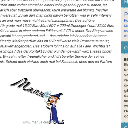
M
fen ohne vorher einmal an einer Probe geschnuppert zu haben, ist
ar ich aber trotzdem überrascht. Mich erwartete ein blumig, frischer
P
hwere hat. Zuviel darf man nicht davon benutzen weil er sehr intensiv
Tag an und man muss nicht einmal nachsprühen. Das schöne
F
für grade mal 15,00 Euro 30ml EDT + 200ml Duschgel / statt 32.00 Euro
Ma
bt es auch in einer anderen Edition mit 2 CD´s anbei. Der Shop an sich
me
e Auswahl ist ansprechend und – das möchte ich besonders betonen –
#b
 günstig. Markenparfüm das im UVP teilweise viele Prozente teuer ist,
iswert angeboten. Das stöbern lohnt sich auf alle Fälle. Wichtig ist
O
ne Shops / das der Kontakt zu den Kunden gewahrt wird. Dieses findet
r. Ein sehr netter, freundlicher und hilfsbereiter Service der seines
Bi
ank. Schaut doch einfach auch mal bei
Facebook
, denn dort ist Parfum
Bl
Ko
Ve
ve
di
gi
da
so
we
Pr
go