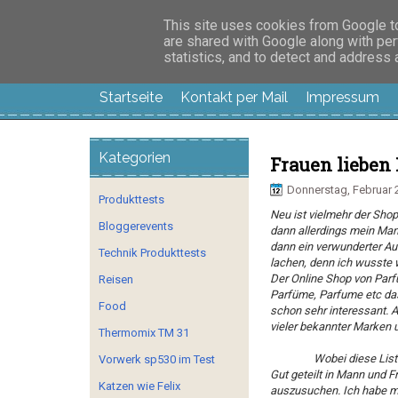
Manus Testwelt, all
This site uses cookies from Google to 
are shared with Google along with per
statistics, and to detect and address
Startseite
Kontakt per Mail
Impressum
Kategorien
Frauen lieben 
Donnerstag, Februar 
Produkttests
Neu ist vielmehr der Sho
Bloggerevents
dann allerdings mein Man
dann ein verwunderter Aus
Technik Produkttests
lachen, denn ich wusste w
Der Online Shop von
Parf
Reisen
Parfüme, Parfume etc das 
Food
schon sehr interessant. 
vieler bekannter Marken u
Thermomix TM 31
Wobei diese List
Vorwerk sp530 im Test
Gut geteilt in Mann und F
Katzen wie Felix
auszusuchen. Ich habe mi