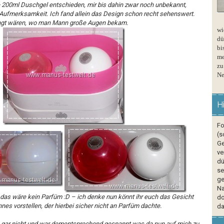
 200ml Duschgel
entschieden, mir bis dahin zwar noch unbekannt,
ufmerksamkeit. Ich fand allein das Design schon recht sehenswert.
ngt wären, wo man Mann große Augen bekam.
wi
dü
bi
me
zu
Ne
H
Fo
(s
Ge
ve
dü
se
ge
Na
das wäre kein Parfüm :D – ich denke nun könnt ihr euch das Gesicht
do
es vorstellen, der hierbei sicher nicht an Parfüm dachte.
da
h gar nicht und war dementsprechend gespannt was da nun auf mich zu