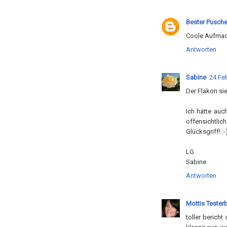
Bester Pusche
Coole Aufmac
Antworten
Sabine
24 Feb
Der Flakon sie
Ich hätte auc
offensichtli
Glücksgriff! :-
LG
Sabine
Antworten
Mottis Tester
toller berich