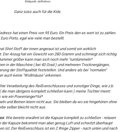
Bildquelle. daffedress
Ganz süss auch für die Kids.
dress hat einen Preis von 95 Euro. Ein Preis den es wert ist zu zahlen.
ro Porto, egal wie viele man bestellt.
at Shirt Stoff der innen angeraut ist und somit ein wirklich
 Der Anzug hat ein Gewicht von 280 Gramm und schmiegt sich richtig
 Nummer größer kann man sich noch mehr "rumlümmeln*
 in der Maschine ( bei 40 Grad ) und mehreren Trocknergängen,
erung der Stoffqualität feststellen. Und anders als bei "normalen"
er auch keine "Wollmäuse" erkennen.
ähte Verarbeitung des Reißverschlusses und sonstiger Dinge, wie z.b.
 die man übrigens komplett schließen kann ) meine Tochter meint:
 wie ein Powerranger*lol*
ln und Beinen leiern nicht aus. Sie bleiben da wo sie hingehören ohne
rbe selber bleicht nicht aus.
uss
: Wie bereits erwähnt ist die Kapuze komplett zu schließen - relaxen
en der Kapuze bekommt man aber genug Luft und schwitzt überhaupt
n ist. Der Reißverschluss ist ein 2 Wege Zipper - nach unten und nach