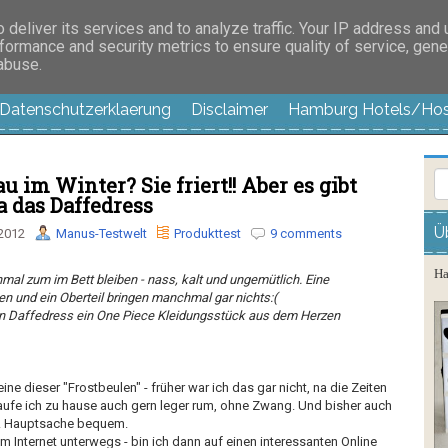
es außer langweilig
deliver its services and to analyze traffic. Your IP address and
formance and security metrics to ensure quality of service, gen
 abuse.
Datenschutzerklaerung
Disclaimer
Hamburg Hotels/Hos
 im Winter? Sie friert!! Aber es gibt
a das Daffedress
Ü
 2012
Manus-Testwelt
Produkttest
9 comments
Ha
hmal zum im Bett bleiben - nass, kalt und ungemütlich. Eine
n und ein Oberteil bringen manchmal gar nichts:(
in Daffedress ein One Piece Kleidungsstück aus dem Herzen
eine dieser "Frostbeulen" - früher war ich das gar nicht, na die Zeiten
aufe ich zu hause auch gern leger rum, ohne Zwang. Und bisher auch
. Hauptsache bequem.
m Internet unterwegs - bin ich dann auf einen interessanten Online