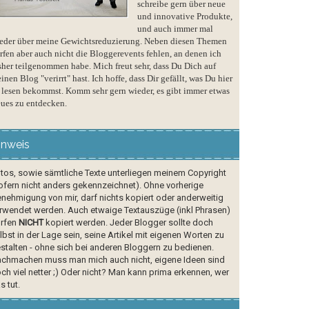
schreibe gern über neue
und innovative Produkte,
und auch immer mal
eder über meine Gewichtsreduzierung. Neben diesen Themen
rfen aber auch nicht die Bloggerevents fehlen, an denen ich
sher teilgenommen habe. Mich freut sehr, dass Du Dich auf
inen Blog "verirrt" hast. Ich hoffe, dass Dir gefällt, was Du hier
 lesen bekommst. Komm sehr gern wieder, es gibt immer etwas
ues zu entdecken.
inweis
tos, sowie sämtliche Texte unterliegen meinem Copyright
ofern nicht anders gekennzeichnet). Ohne vorherige
nehmigung von mir, darf nichts kopiert oder anderweitig
rwendet werden. Auch etwaige Textauszüge (inkl Phrasen)
rfen
NICHT
kopiert werden. Jeder Blogger sollte doch
lbst in der Lage sein, seine Artikel mit eigenen Worten zu
stalten - ohne sich bei anderen Bloggern zu bedienen.
chmachen muss man mich auch nicht, eigene Ideen sind
ch viel netter ;) Oder nicht? Man kann prima erkennen, wer
s tut.