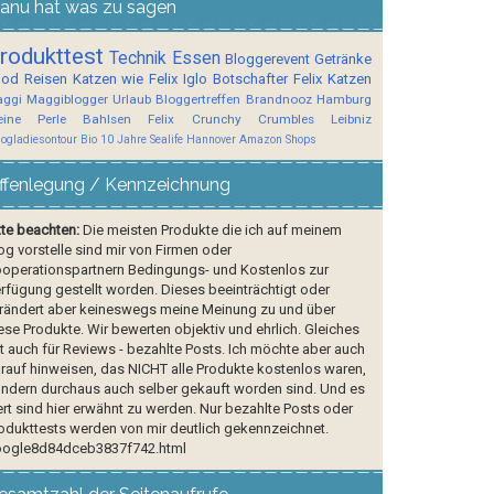
anu hat was zu sagen
rodukttest
Technik
Essen
Bloggerevent
Getränke
ood
Reisen
Katzen wie Felix
Iglo Botschafter
Felix
Katzen
ggi
Maggiblogger
Urlaub
Bloggertreffen
Brandnooz
Hamburg
ine Perle
Bahlsen
Felix Crunchy Crumbles
Leibniz
logladiesontour
Bio
10 Jahre Sealife Hannover
Amazon Shops
ffenlegung / Kennzeichnung
tte beachten:
Die meisten Produkte die ich auf meinem
og vorstelle sind mir von Firmen oder
operationspartnern Bedingungs- und Kostenlos zur
rfügung gestellt worden. Dieses beeinträchtigt oder
rändert aber keineswegs meine Meinung zu und über
ese Produkte. Wir bewerten objektiv und ehrlich. Gleiches
lt auch für Reviews - bezahlte Posts. Ich möchte aber auch
rauf hinweisen, das NICHT alle Produkte kostenlos waren,
ndern durchaus auch selber gekauft worden sind. Und es
rt sind hier erwähnt zu werden. Nur bezahlte Posts oder
odukttests werden von mir deutlich gekennzeichnet.
ogle8d84dceb3837f742.html