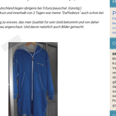
M
tschland liegen übrigens bei 5 Euro/pauschal. Günstig:)
P
kurz und innerhalb von 2 Tagen war meine "Daffedress" auch schon bei
F
ig zu wissen, das man Qualität für sein Geld bekommt und von daher
Ma
enau angeschaut. Und davon natürlich auch Bilder gemacht.
me
#b
O
Bi
Bl
Ko
Ve
ve
di
gi
da
so
we
Pr
go