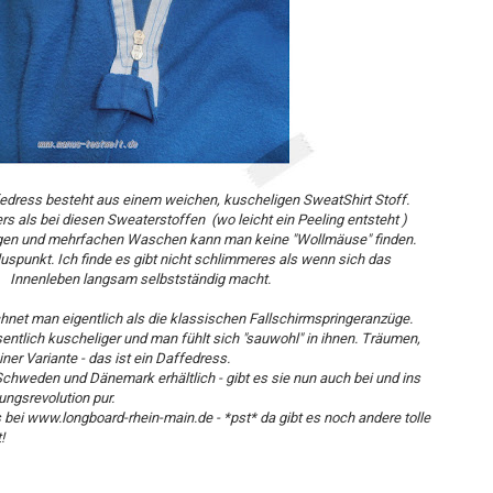
edress besteht aus einem weichen, kuscheligen SweatShirt Stoff.
ers als bei diesen Sweaterstoffen (wo leicht ein Peeling entsteht )
gen und mehrfachen Waschen kann man keine "Wollmäuse" finden.
luspunkt. Ich finde es gibt nicht schlimmeres als wenn sich das
Innenleben langsam selbstständig macht.
hnet man eigentlich als die klassischen Fallschirmspringeranzüge.
sentlich kuscheliger und man fühlt sich "sauwohl" in ihnen. Träumen,
ner Variante - das ist ein Daffedress.
Schweden und Dänemark erhältlich - gibt es sie nun auch bei und ins
ngsrevolution pur.
s bei www.longboard-rhein-main.de - *pst* da gibt es noch andere tolle
!