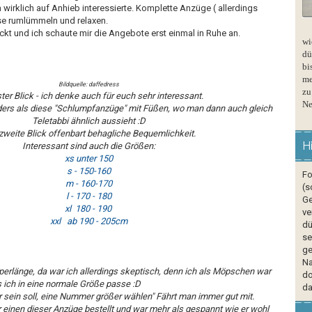
wirklich auf Anhieb interessierte. Komplette Anzüge ( allerdings
e rumlümmeln und relaxen.
kt und ich schaute mir die Angebote erst einmal in Ruhe an.
wi
dü
bi
me
Bildquelle: daffedress
zu
ster Blick - ich denke auch für euch sehr interessant.
Ne
ders als diese "Schlumpfanzüge" mit Füßen, wo man dann auch gleich
Teletabbi ähnlich aussieht :D
zweite Blick offenbart behagliche Bequemlichkeit.
H
Interessant sind auch die Größen:
xs unter 150
s - 150-160
Fo
m - 160-170
(s
l - 170 - 180
Ge
xl 180 - 190
ve
xxl ab 190 - 205cm
dü
se
ge
Na
perlänge, da war ich allerdings skeptisch, denn ich als Möpschen war
do
 ich in eine normale Größe passe :D
da
r sein soll, eine Nummer größer wählen" Fährt man immer gut mit.
r einen dieser Anzüge bestellt und war mehr als gespannt wie er wohl