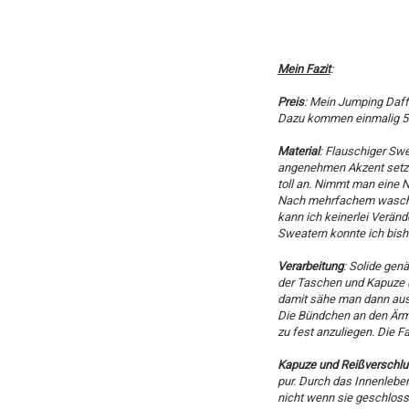
Mein Fazit
:
Preis
: Mein Jumping Daffe
Dazu kommen einmalig 5 Eu
Material
: Flauschiger Swe
angenehmen Akzent setzt.
toll an. Nimmt man eine
Nach mehrfachem waschen
kann ich keinerlei Veränd
Sweatern konnte ich bish
Verarbeitung
: Solide gen
der Taschen und Kapuze (
damit sähe man dann aus
Die Bündchen an den Ärme
zu fest anzuliegen. Die Fa
Kapuze und Reißverschl
pur. Durch das Innenleb
nicht wenn sie geschlosse