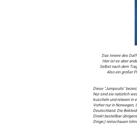
Das Innere des Daff
Hier ist es aber and
Selbst nach dem Tra
Also ein großer P
Diese "Jumpsuits" bezeic
Nur sind sie natürlich we
kuscheln und relaxen in ei
Vorher nur in Norwegen, 
Deutschland. Die Bekleidu
Direkt bestellbar übrigen
Dinge;) reinschauen lohnt