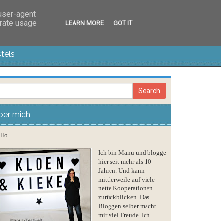
 user-agent
erate usage
LEARN MORE
GOT IT
tels
ber mich
llo
Ich bin Manu und blogge
hier seit mehr als 10
Jahren. Und kann
mittlerweile auf viele
nette Kooperationen
zurückblicken. Das
Bloggen selber macht
mir viel Freude. Ich