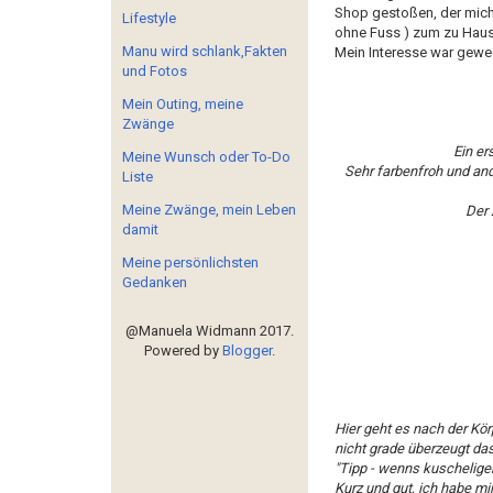
Shop gestoßen, der mich 
Lifestyle
ohne Fuss ) zum zu Haus
Manu wird schlank,Fakten
Mein Interesse war gewec
und Fotos
Mein Outing, meine
Zwänge
Ein er
Meine Wunsch oder To-Do
Sehr farbenfroh und an
Liste
Meine Zwänge, mein Leben
Der 
damit
Meine persönlichsten
Gedanken
@Manuela Widmann 2017.
Powered by
Blogger
.
Hier geht es nach der Kör
nicht grade überzeugt das
"Tipp - wenns kuschelige
Kurz und gut, ich habe mi