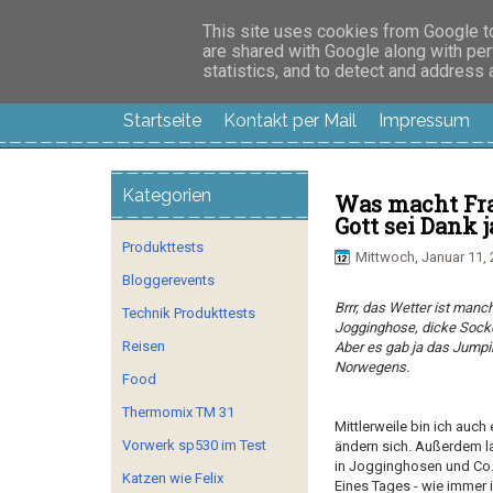
Manus Testwelt, all
This site uses cookies from Google to 
are shared with Google along with per
statistics, and to detect and address
Startseite
Kontakt per Mail
Impressum
Kategorien
Was macht Frau
Gott sei Dank j
Produkttests
Mittwoch, Januar 11,
Bloggerevents
Brrr, das Wetter ist manc
Technik Produkttests
Jogginghose, dicke Socke
Reisen
Aber es gab ja das Jump
Norwegens.
Food
Thermomix TM 31
Mittlerweile bin ich auch 
Vorwerk sp530 im Test
ändern sich. Außerdem l
in Jogginghosen und Co
Katzen wie Felix
Eines Tages - wie immer i