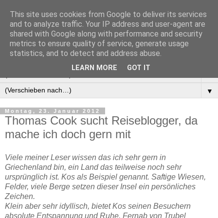
This site uses cookies from Google to deliver its services
Manus Testwelt, alles
and to analyze traffic. Your IP address and user-agent are
shared with Google along with performance and security
außer langweilig
metrics to ensure quality of service, generate usage
statistics, and to detect and address abuse.
LEARN MORE
GOT IT
▼
▼
Montag, 23. Januar 2012
Thomas Cook sucht Reiseblogger, da
mache ich doch gern mit
Viele meiner Leser wissen das ich sehr gern in
Griechenland bin, ein Land das teilweise noch sehr
ursprünglich ist. Kos als Beispiel genannt. Saftige Wiesen,
Felder, viele Berge setzen dieser Insel ein persönliches
Zeichen.
Klein aber sehr idyllisch, bietet Kos seinen Besuchern
absolute Entspannung und Ruhe. Fernab von Trubel