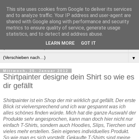
This site uses cookies from Google to deliver its services
Manus Testwelt, alles
and to analyze traffic. Your IP address and user-agent are
shared with Google along with performance and security
außer langweilig
metrics to ensure quality of service, generate usage
statistics, and to detect and address abuse.
LEARN MORE
GOT IT
▼
▼
Mittwoch, 25. Januar 2012
Shirtpainter designe dein Shirt so wie es
dir gefällt
Shirtpainter ist ein Shop der mir wirklich gut gefällt. Der erste
Blick ist vielversprechend und ich war gespannt was ich
alles schönes finden würde. Mich hat die ganze Auswahl der
Produkte sehr angesprochen, kann man doch hier nicht nur
einfach T-Shirts, sondern auch Hoodies, Slips, Tierchen und
vieles mehr erstellen. Sein eigenes individuelles Produkt.
So wie man es sich vorstellt. Gekaufte T-Shirts sind meine