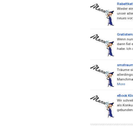
Rabattkat
Wieder ein
unser all
neues vor
Gratistemp
Wenn nun 
dann fiel
habe. Ich 
smstraum.
Träume si
allerding
Manchmal 
More
eBook Klic
Wir schre
als Konku
gebunden 