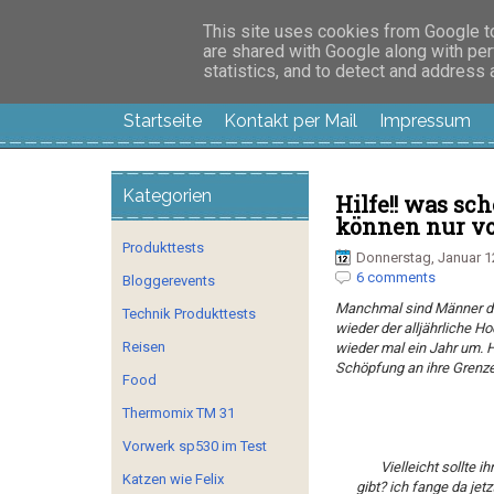
Manus Testwelt, all
This site uses cookies from Google to 
are shared with Google along with per
statistics, and to detect and address
Startseite
Kontakt per Mail
Impressum
Kategorien
Hilfe!! was sc
können nur v
Produkttests
Donnerstag, Januar 1
6 comments
Bloggerevents
Manchmal sind Männer doch
Technik Produkttests
wieder der alljährliche Ho
Reisen
wieder mal ein Jahr um. 
Schöpfung an ihre Grenze
Food
Thermomix TM 31
Vorwerk sp530 im Test
Vielleicht sollte
Katzen wie Felix
gibt? ich fange da jet