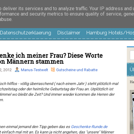
es außer langweilig
deliver its services and to analyze traffic. Your IP address and
formance and security metrics to ensure quality of service, gen
 abuse.
Datenschutzerklaerung
Disclaimer
Hamburg Hotels/Hos
henke ich meiner Frau? Diese Worte
on Männern stammen
Ü
2, 2012
Manus-Testwelt
Gutscheine und Rabatte
Ha
 hilflos - völlig überraschend ( nach einem Jahr ) steht plötzlich mal
chzeitstag oder der heimliche Geburtstag der Frau an. Urplötzlich ist
Himmel wo bleibt die Zeit? Und immer wieder kommen die Herren der
n.
 ihnen einmal jemand den Tipp geben das es
Geschenke-Runde.de
zt einfach mal mit an. Es kann ja nicht angehen, das "unsere" Männer