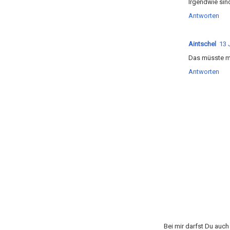
Irgendwie sind
Antworten
Aintschel
13 
Das müsste ma
Antworten
Bei mir darfst Du auc