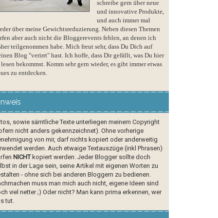
schreibe gern über neue
und innovative Produkte,
und auch immer mal
eder über meine Gewichtsreduzierung. Neben diesen Themen
rfen aber auch nicht die Bloggerevents fehlen, an denen ich
sher teilgenommen habe. Mich freut sehr, dass Du Dich auf
inen Blog "verirrt" hast. Ich hoffe, dass Dir gefällt, was Du hier
 lesen bekommst. Komm sehr gern wieder, es gibt immer etwas
ues zu entdecken.
inweis
tos, sowie sämtliche Texte unterliegen meinem Copyright
ofern nicht anders gekennzeichnet). Ohne vorherige
nehmigung von mir, darf nichts kopiert oder anderweitig
rwendet werden. Auch etwaige Textauszüge (inkl Phrasen)
rfen
NICHT
kopiert werden. Jeder Blogger sollte doch
lbst in der Lage sein, seine Artikel mit eigenen Worten zu
stalten - ohne sich bei anderen Bloggern zu bedienen.
chmachen muss man mich auch nicht, eigene Ideen sind
ch viel netter ;) Oder nicht? Man kann prima erkennen, wer
s tut.