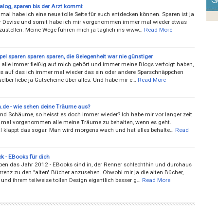
G
alog, sparen bis der Arzt kommt
mal habe ich eine neue tolle Seite für euch entdecken können. Sparen ist ja
er Devise und somit habe ich mir vorgenommen immer mal wieder etwas
zustellen. Meine Wege führen mich ja täglich ins www…
Read More
el sparen sparen sparen, die Gelegenheit war nie günstiger
alle immer fleißig auf mich gehört und immer meine Blogs verfolgt haben,
 es auf das ich immer mal wieder das ein oder andere Sparschnäppchen
selber liebe ja Gutscheine über alles. Und habe mir e…
Read More
de - wie sehen deine Träume aus?
nd Schäume, so heisst es doch immer wieder? Ich habe mir vor langer zeit
s mal vorgenommen alle meine Träume zu behalten, wenn es geht.
klappt das sogar. Man wird morgens wach und hat alles behalte…
Read
k - EBooks für dich
iben das Jahr 2012 - EBooks sind in, der Renner schlechthin und durchaus
rrenz zu den "alten" Bücher anzusehen. Obwohl mir ja die alten Bücher,
und ihrem teilweise tollen Design eigentlich besser g…
Read More