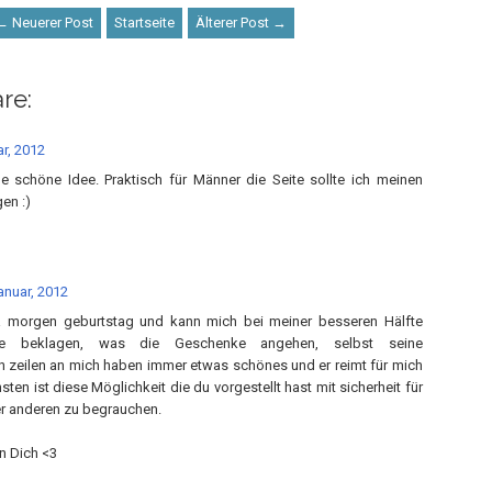
← Neuerer Post
Startseite
Älterer Post →
re:
r, 2012
ne schöne Idee. Praktisch für Männer die Seite sollte ich meinen
en :)
anuar, 2012
ja morgen geburtstag und kann mich bei meiner besseren Hälfte
nie beklagen, was die Geschenke angehen, selbst seine
 zeilen an mich haben immer etwas schönes und er reimt für mich
ten ist diese Möglichkeit die du vorgestellt hast mit sicherheit für
r anderen zu begrauchen.
n Dich <3