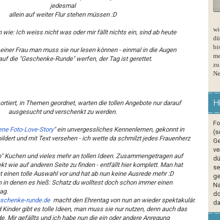
jedesmal
allein auf weiter Flur stehen müssen :D
wi
wie: Ich weiss nicht was oder mir fällt nichts ein, sind ab heute
dü
bi
 einer Frau man muss sie nur lesen können - einmal in die Augen
me
uf die "Geschenke-Runde" werfen, der Tag ist gerettet.
zu
Ne
H
ortiert, in Themen geordnet, warten die tollen Angebote nur darauf
ausgesucht und verschenkt zu werden.
Fo
ene Foto-Love-Story
" ein unvergessliches Kennenlernen, gekonnt in
(s
ldert und mit Text versehen - ich wette da schmilzt jedes Frauenherz
Ge
ve
ieb" Kuchen und vieles mehr an tollen Ideen. Zusammengetragen auf
dü
kt wie auf anderen Seite zu finden - entfällt hier komplett. Man hat
se
ndet einen tolle Auswahl vor und hat ab nun keine Ausrede mehr :D
ge
n in denen es hieß: Schatz du wolltest doch schon immer einen
Na
ag.
do
eschenke-runde.de
macht den Ehrentag von nun an wieder spektakulär.
da
Kinder gibt es tolle Ideen, man muss sie nur nutzen, denn auch das
. Mir gefällts und ich habe nun die ein oder andere Anregung