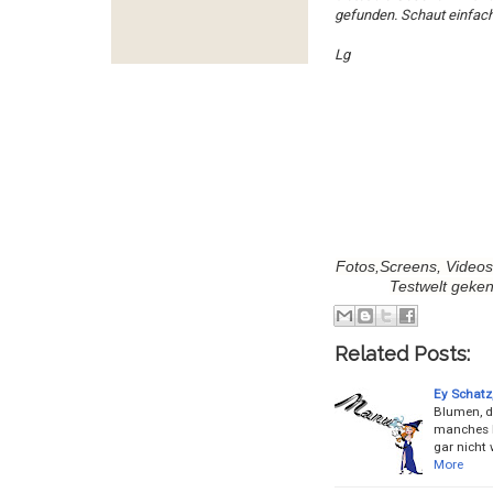
gefunden. Schaut einfach 
Lg
Fotos,Screens, Videos
Testwelt geke
Related Posts:
Ey Schatz,
Blumen, d
manches F
gar nicht 
More