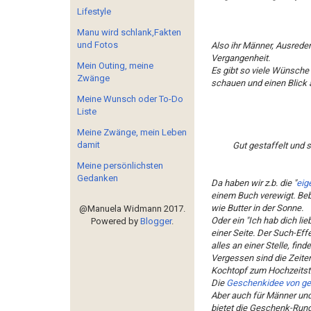
Lifestyle
Manu wird schlank,Fakten
und Fotos
Also ihr Männer, Ausreden 
Vergangenheit.
Mein Outing, meine
Es gibt so viele Wünsche
Zwänge
schauen und einen Blick a
Meine Wunsch oder To-Do
Liste
Meine Zwänge, mein Leben
damit
Gut gestaffelt und s
Meine persönlichsten
Gedanken
Da haben wir z.b. die "
eig
einem Buch verewigt. Bebi
wie Butter in der Sonne.
@Manuela Widmann 2017.
Oder ein "Ich hab dich l
Powered by
Blogger
.
einer Seite. Der Such-Effe
alles an einer Stelle, fi
Vergessen sind die Zeite
Kochtopf zum Hochzeitst
Die
Geschenkidee von g
Aber auch für Männer und 
bietet die Geschenk-Runde