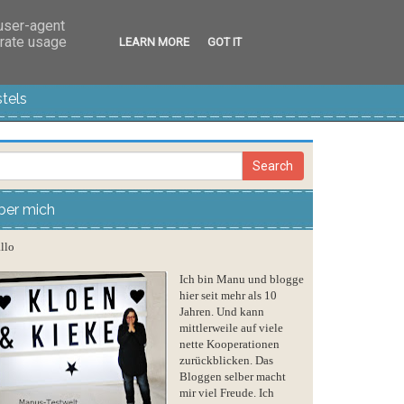
 user-agent
erate usage
LEARN MORE
GOT IT
tels
ber mich
llo
Ich bin Manu und blogge
hier seit mehr als 10
Jahren. Und kann
mittlerweile auf viele
nette Kooperationen
zurückblicken. Das
Bloggen selber macht
mir viel Freude. Ich