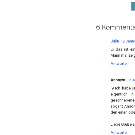
6 Kommenta
Julia
12 Janua
Ui das ist ei
Mann mal zeig
Antworten
Anonym
12 J
:9 Ich habe 
eigentlich 
geschriebenen
sogar:) Ansons
den einen ode
Liebe Grüße a
Antworten