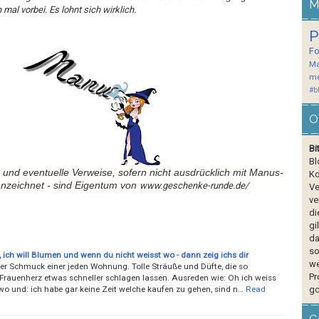
M
mal vorbei. Es lohnt sich wirklich.
P
F
Ma
me
#b
O
Bi
Bl
 und eventuelle Verweise, sofern nicht ausdrücklich mit Manus-
Ko
nnzeichnet - sind Eigentum von
www.geschenke-runde.de/
Ve
ve
di
gi
da
so
 ich will Blumen und wenn du nicht weisst wo - dann zeig ichs dir
we
er Schmuck einer jeden Wohnung. Tolle Sträuße und Düfte, die so
Pr
rauenherz etwas schneller schlagen lassen. Ausreden wie: Oh ich weiss
wo und: ich habe gar keine Zeit welche kaufen zu gehen, sind n…
Read
go