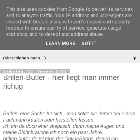
This site uses cookies from Google to deliver its services
Manus Testwelt, alles
and to analyze traffic. Your IP address and user-agent are
shared with Google along with performance and security
außer langweilig
metrics to ensure quality of service, generate usage
statistics, and to detect and address abuse.
LEARN MORE
GOT IT
▼
▼
Samstag, 28. Januar 2012
Brillen-Butler - hier liegt man immer
richtig
Brillen, eine Sache für sich - man sollte sie immer bei einem
Fachmann kaufen oder herstellen lassen.
Ich bin da doch eher skeptisch, denn meine Augen und
meine Sicht brauche ich noch ein paar Jahre.
brillen-butler.de ist eine der OnlineShops, denen ich