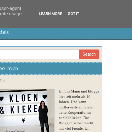
 user-agent
erate usage
LEARN MORE
GOT IT
tels
ber mich
llo
Ich bin Manu und blogge
hier seit mehr als 10
Jahren. Und kann
mittlerweile auf viele
nette Kooperationen
zurückblicken. Das
Bloggen selber macht
mir viel Freude. Ich