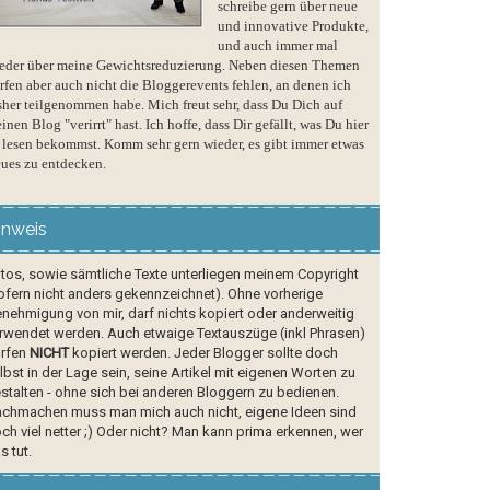
schreibe gern über neue
und innovative Produkte,
und auch immer mal
eder über meine Gewichtsreduzierung. Neben diesen Themen
rfen aber auch nicht die Bloggerevents fehlen, an denen ich
sher teilgenommen habe. Mich freut sehr, dass Du Dich auf
inen Blog "verirrt" hast. Ich hoffe, dass Dir gefällt, was Du hier
 lesen bekommst. Komm sehr gern wieder, es gibt immer etwas
ues zu entdecken.
inweis
tos, sowie sämtliche Texte unterliegen meinem Copyright
ofern nicht anders gekennzeichnet). Ohne vorherige
nehmigung von mir, darf nichts kopiert oder anderweitig
rwendet werden. Auch etwaige Textauszüge (inkl Phrasen)
rfen
NICHT
kopiert werden. Jeder Blogger sollte doch
lbst in der Lage sein, seine Artikel mit eigenen Worten zu
stalten - ohne sich bei anderen Bloggern zu bedienen.
chmachen muss man mich auch nicht, eigene Ideen sind
ch viel netter ;) Oder nicht? Man kann prima erkennen, wer
s tut.