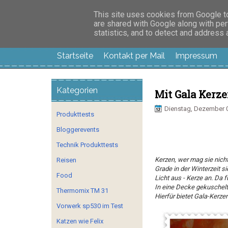
Manus Testwelt, all
This site uses cookies from Google to 
are shared with Google along with per
statistics, and to detect and address
Startseite
Kontakt per Mail
Impressum
Kategorien
Mit Gala Ker
Dienstag, Dezember 0
Produkttests
Bloggerevents
Technik Produkttests
Kerzen, wer mag sie nich
Reisen
Grade in der Winterzeit s
Food
Licht aus - Kerze an. Da f
In eine Decke gekuschelt,
Thermomix TM 31
Hierfür bietet Gala-Kerz
Vorwerk sp530 im Test
Katzen wie Felix