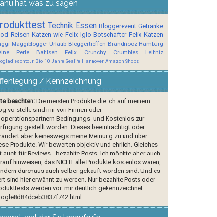
anu hat was zu sagen
rodukttest
Technik
Essen
Bloggerevent
Getränke
ood
Reisen
Katzen wie Felix
Iglo Botschafter
Felix
Katzen
ggi
Maggiblogger
Urlaub
Bloggertreffen
Brandnooz
Hamburg
ine Perle
Bahlsen
Felix Crunchy Crumbles
Leibniz
logladiesontour
Bio
10 Jahre Sealife Hannover
Amazon Shops
ffenlegung / Kennzeichnung
tte beachten:
Die meisten Produkte die ich auf meinem
og vorstelle sind mir von Firmen oder
operationspartnern Bedingungs- und Kostenlos zur
rfügung gestellt worden. Dieses beeinträchtigt oder
rändert aber keineswegs meine Meinung zu und über
ese Produkte. Wir bewerten objektiv und ehrlich. Gleiches
lt auch für Reviews - bezahlte Posts. Ich möchte aber auch
rauf hinweisen, das NICHT alle Produkte kostenlos waren,
ndern durchaus auch selber gekauft worden sind. Und es
rt sind hier erwähnt zu werden. Nur bezahlte Posts oder
odukttests werden von mir deutlich gekennzeichnet.
ogle8d84dceb3837f742.html