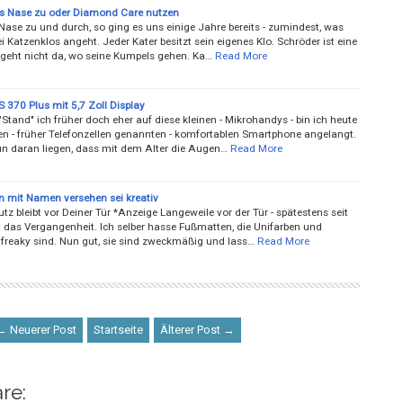
s Nase zu oder Diamond Care nutzen
Nase zu und durch, so ging es uns einige Jahre bereits - zumindest, was
i Katzenklos angeht. Jeder Kater besitzt sein eigenes Klo. Schröder ist eine
r geht nicht da, wo seine Kumpels gehen. Ka…
Read More
 370 Plus mit 5,7 Zoll Display
Stand" ich früher doch eher auf diese kleinen - Mikrohandys - bin ich heute
den - früher Telefonzellen genannten - komfortablen Smartphone angelangt.
n daran liegen, dass mit dem Alter die Augen…
Read More
 mit Namen versehen sei kreativ
z bleibt vor Deiner Tür *Anzeige Langeweile vor der Tür - spätestens seit
 das Vergangenheit. Ich selber hasse Fußmatten, die Unifarben und
 freaky sind. Nun gut, sie sind zweckmäßig und lass…
Read More
← Neuerer Post
Startseite
Älterer Post →
re: