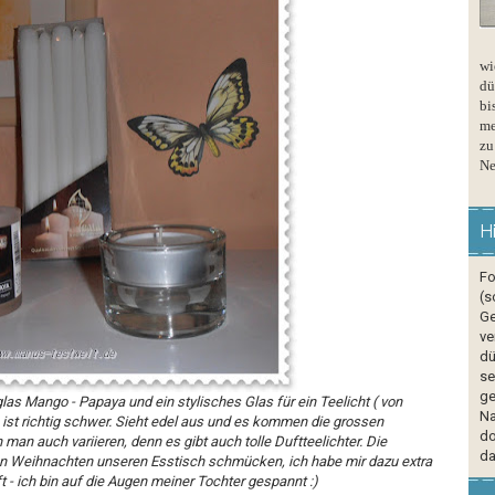
wi
dü
bi
me
zu
Ne
H
Fo
(s
Ge
ve
dü
se
ge
las Mango - Papaya und ein stylisches Glas für ein Teelicht ( von
Na
 ist richtig schwer. Sieht edel aus und es kommen die grossen
do
 man auch variieren, denn es gibt auch tolle Duftteelichter. Die
da
n Weihnachten unseren Esstisch schmücken, ich habe mir dazu extra
 - ich bin auf die Augen meiner Tochter gespannt :)