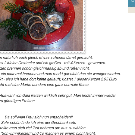
G
n natürlich auch gleich etwas schönes damit gemacht.
s 2 kleine Gestecke und ein großes - mit 4 Kerzen - geworden.
rzen brennen schön gleichmässig ab und rußen nicht.
n ein paar mal brennen und man merkt gar nicht das sie weniger werden.
t - also ich habe dort
keine
gekauft, kostet 1 dieser Kerzen 2,95 Euro.
cht mal eine Marke sondern eine ganz normale Kerze.
e Auswahl von Gala Kerzen wirklich sehr gut. Man findet immer wieder
u günstigen Preisen.
Da soll
man
Frau sich nun entscheiden!!
Sehr schön finde ich eins der Geschenksets
sollte man sich viel Zeit nehmen um aus zu wählen.
, "Schwimmkerzen" und Co machen es einem nicht leicht.