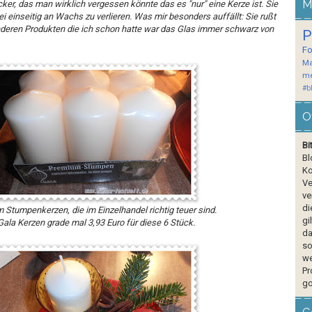
M
cker, das man wirklich vergessen könnte das es "nur" eine Kerze ist. Sie
ei einseitig an Wachs zu verlieren. Was mir besonders auffällt: Sie rußt
anderen Produkten die ich schon hatte war das Glas immer schwarz von
P
F
Ma
me
#b
O
Bi
Bl
Ko
Ve
ve
di
 Stumpenkerzen, die im Einzelhandel richtig teuer sind.
gi
Gala Kerzen grade mal 3,93 Euro für diese 6 Stück.
da
so
we
Pr
go