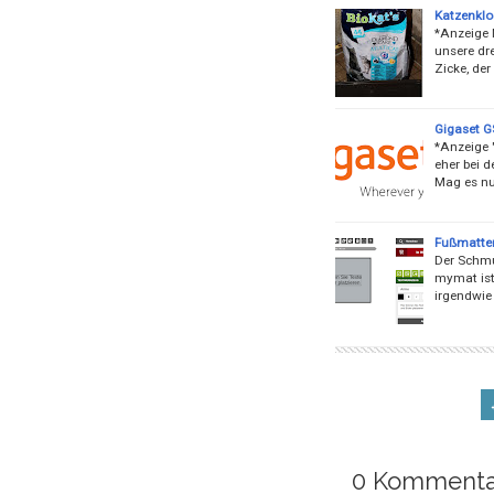
Katzenklo
*Anzeige 
unsere dre
Zicke, de
Gigaset GS
*Anzeige "
eher bei 
Mag es nu
Fußmatten
Der Schmut
mymat ist
irgendwie
0 Kommenta