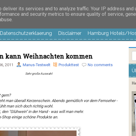
es außer langweilig
deliver its services and to analyze traffic. Your IP address and
formance and security metrics to ensure quality of service, gen
 abuse.
Datenschutzerklaerung
Disclaimer
Hamburg Hotels/Hos
zen kann Weihnachten kommen
6, 2011
Manus-Testwelt
Produkttest
No comments
Ü
Sehr große Auswahl
Ha
t gern?
ieht man überall Kerzenschein. Abends gemütlich vor dem Fernseher -
ühlt man sich doch richtig wohl.
 den "Glühwein" in der Hand - was will man mehr.
en-Shop einige schöne Produkte an.