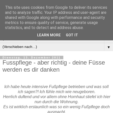
This site uses cookies from Google to deliver its services
Manus Testwelt, alles
and to analyze traffic. Your IP address and user-agent are
shared with Google along with performance and security
außer langweilig
metrics to ensure quality of service, generate usage
statistics, and to detect and address abuse.
LEARN MORE
GOT IT
▼
▼
Dienstag, 13. Dezember 2011
Fusspflege - aber richtig - deine Füsse
werden es dir danken
Ich habe heute intensive Fußpflege betrieben und was soll
ich sagen?! Ich fühle mich wie neugeboren.
Herrlich duftend und vor allem ohne Hornhaut stiefel ich hier
nun durch die Wohnung.
Es ist wirklich erstaunlich was so ein wenig Fußpflege doch
ausmacht.