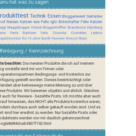
anu hat was zu sagen
rodukttest
Technik
Essen
Bloggerevent
Getränke
ood
Reisen
Katzen wie Felix
Iglo Botschafter
Felix
Katzen
ggi
Maggiblogger
Urlaub
Bloggertreffen
Brandnooz
Hamburg
ine Perle
Bahlsen
Felix Crunchy Crumbles
Leibniz
logladiesontour
Bio
10 Jahre Sealife Hannover
Amazon Shops
ffenlegung / Kennzeichnung
tte beachten:
Die meisten Produkte die ich auf meinem
og vorstelle sind mir von Firmen oder
operationspartnern Bedingungs- und Kostenlos zur
rfügung gestellt worden. Dieses beeinträchtigt oder
rändert aber keineswegs meine Meinung zu und über
ese Produkte. Wir bewerten objektiv und ehrlich. Gleiches
lt auch für Reviews - bezahlte Posts. Ich möchte aber auch
rauf hinweisen, das NICHT alle Produkte kostenlos waren,
ndern durchaus auch selber gekauft worden sind. Und es
rt sind hier erwähnt zu werden. Nur bezahlte Posts oder
odukttests werden von mir deutlich gekennzeichnet.
ogle8d84dceb3837f742.html