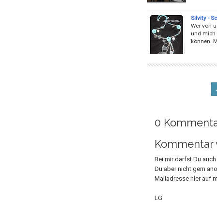
Silvity - 
Wer von un
und mich s
können. M
0 Kommenta
Kommentar v
Bei mir darfst Du auc
Du aber nicht gern an
Mailadresse hier auf m
LG