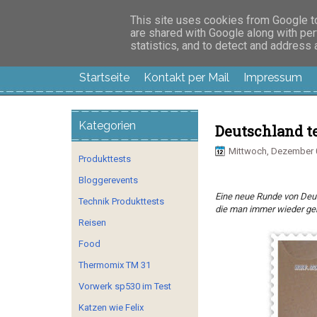
Manus Testwelt, all
This site uses cookies from Google to 
are shared with Google along with per
statistics, and to detect and address
Startseite
Kontakt per Mail
Impressum
Kategorien
Deutschland t
Mittwoch, Dezember 
Produkttests
Bloggerevents
Eine neue Runde von Deut
Technik Produkttests
die man immer wieder ge
Reisen
Food
Thermomix TM 31
Vorwerk sp530 im Test
Katzen wie Felix