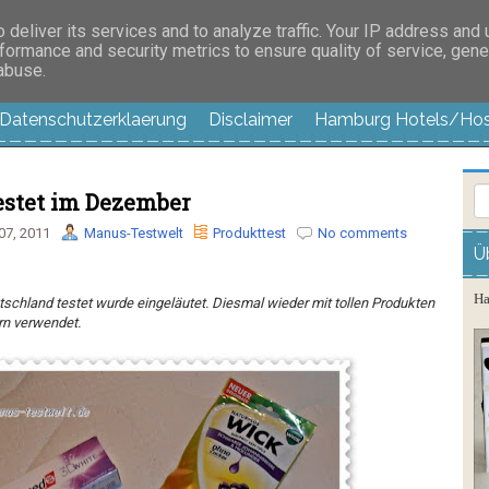
es außer langweilig
deliver its services and to analyze traffic. Your IP address and
formance and security metrics to ensure quality of service, gen
 abuse.
Datenschutzerklaerung
Disclaimer
Hamburg Hotels/Hos
estet im Dezember
07, 2011
Manus-Testwelt
Produkttest
No comments
Ü
Ha
schland testet wurde eingeläutet. Diesmal wieder mit tollen Produkten
rn verwendet.