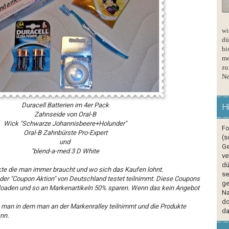
wi
dü
bi
me
zu
Ne
Duracell Batterien im 4er Pack
H
Zahnseide von Oral-B
Wick "Schwarze Johannisbeere+Holunder"
Fo
Oral-B Zahnbürste Pro-Expert
(s
und
Ge
"blend-a-med 3 D White
ve
dü
ukte die man immer braucht und wo sich das Kaufen lohnt.
se
r "Coupon Aktion" von Deutschland testet teilnimmt. Diese Coupons
ge
loaden und so an Markenartikeln 50% sparen. Wenn das kein Angebot
Na
do
man in dem man an der Markenralley teilnimmt und die Produkte
da
nn.