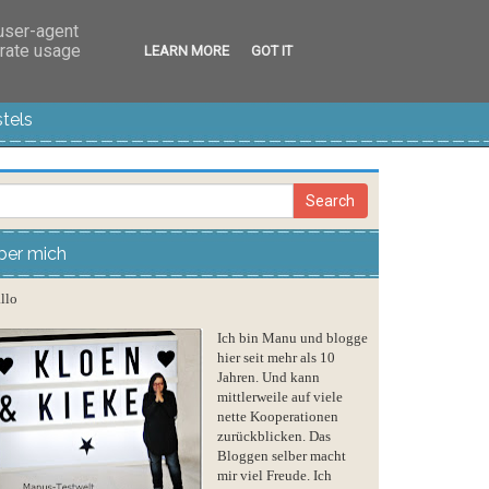
 user-agent
erate usage
LEARN MORE
GOT IT
tels
ber mich
llo
Ich bin Manu und blogge
hier seit mehr als 10
Jahren. Und kann
mittlerweile auf viele
nette Kooperationen
zurückblicken. Das
Bloggen selber macht
mir viel Freude. Ich