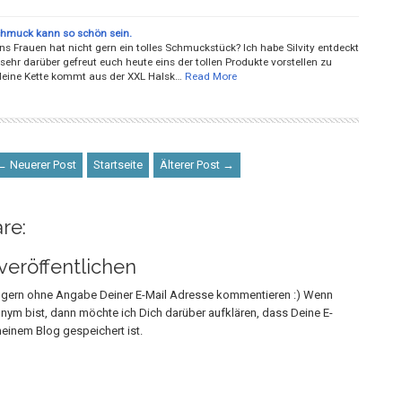
Schmuck kann so schön sein.
s Frauen hat nicht gern ein tolles Schmuckstück? Ich habe Silvity entdeckt
ehr darüber gefreut euch heute eins der tollen Produkte vorstellen zu
eine Kette kommt aus der XXL Halsk…
Read More
← Neuerer Post
Startseite
Älterer Post →
re:
eröffentlichen
h gern ohne Angabe Deiner E-Mail Adresse kommentieren :) Wenn
onym bist, dann möchte ich Dich darüber aufklären, dass Deine E-
einem Blog gespeichert ist.