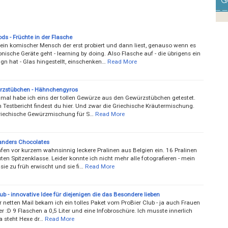
G
s - Früchte in der Flasche
 ein komischer Mensch der erst probiert und dann liest, genauso wenn es
nische Geräte geht - learning by doing. Also Flasche auf - die übrigens ein
ign hat - Glas hingestellt, einschenken…
Read More
rzstübchen - Hähnchengyros
nmal habe ich eins der tollen Gewürze aus den Gewürzstübchen getestet.
 Testbericht findest du hier. Und zwar die Griechische Kräutermischung.
riechische Gewürzmischung für S…
Read More
landers Chocolates
afen vor kurzem wahnsinnig leckere Pralinen aus Belgien ein. 16 Pralinen
ten Spitzenklasse. Leider konnte ich nicht mehr alle fotografieren - mein
ie zu früh erwischt und sie fi…
Read More
ub - innovative Idee für diejenigen die das Besondere lieben
 netten Mail bekam ich ein tolles Paket vom ProBier Club - ja auch Frauen
 :D 9 Flaschen a 0,5 Liter und eine Infobroschüre. Ich musste innerlich
a steht Hexe dr…
Read More