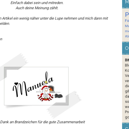
M
Einfach dabei sein und mitreden.
Auch deine Meinung zählt.
P
n Artikel ein wenig näher unter die Lupe nehmen und mich dann mit
F
elden.
Ma
me
#b
en
O
Bi
Bl
Ko
Ve
ve
di
gi
da
so
we
Pr
go
 Dank an Brandzeichen für die gute Zusammenarbeit