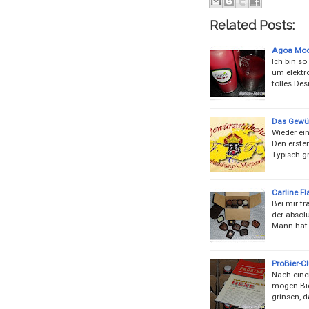
Related Posts:
Agoa Mood
Ich bin so
um elektro
tolles Des
Das Gewü
Wieder ei
Den ersten
Typisch g
Carline F
Bei mir tr
der absolu
Mann hat s
ProBier-Cl
Nach einer
mögen Bier
grinsen, d