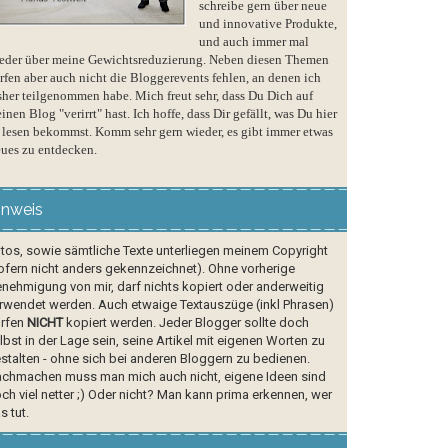
schreibe gern über neue
und innovative Produkte,
und auch immer mal
eder über meine Gewichtsreduzierung. Neben diesen Themen
rfen aber auch nicht die Bloggerevents fehlen, an denen ich
sher teilgenommen habe. Mich freut sehr, dass Du Dich auf
inen Blog "verirrt" hast. Ich hoffe, dass Dir gefällt, was Du hier
 lesen bekommst. Komm sehr gern wieder, es gibt immer etwas
ues zu entdecken.
inweis
tos, sowie sämtliche Texte unterliegen meinem Copyright
ofern nicht anders gekennzeichnet). Ohne vorherige
nehmigung von mir, darf nichts kopiert oder anderweitig
rwendet werden. Auch etwaige Textauszüge (inkl Phrasen)
rfen
NICHT
kopiert werden. Jeder Blogger sollte doch
lbst in der Lage sein, seine Artikel mit eigenen Worten zu
stalten - ohne sich bei anderen Bloggern zu bedienen.
chmachen muss man mich auch nicht, eigene Ideen sind
ch viel netter ;) Oder nicht? Man kann prima erkennen, wer
s tut.