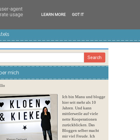
 user-agent
erate usage
LEARN MORE
GOT IT
tels
ber mich
llo
Ich bin Manu und blogge
hier seit mehr als 10
Jahren. Und kann
mittlerweile auf viele
nette Kooperationen
zurückblicken. Das
Bloggen selber macht
mir viel Freude. Ich