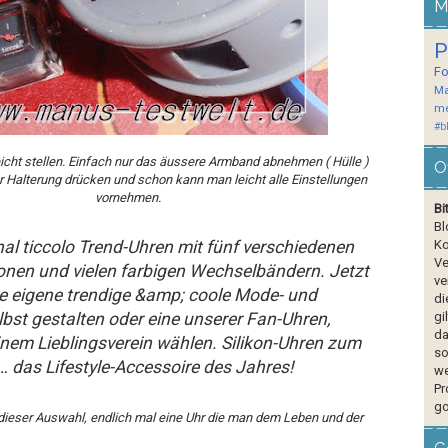
M
P
F
Ma
me
#b
icht stellen. Einfach nur das äussere Armband abnehmen ( Hülle )
O
r Halterung drücken und schon kann man leicht alle Einstellungen
vornehmen.
Bi
Bl
inal ticcolo Trend-Uhren mit fünf verschiedenen
Ko
Ve
nen und vielen farbigen Wechselbändern. Jetzt
ve
e eigene trendige &amp; coole Mode- und
di
bst gestalten oder eine unserer Fan-Uhren,
gi
da
nem Lieblingsverein wählen. Silikon-Uhren zum
so
 das Lifestyle-Accessoire des Jahres!
we
Pr
go
 dieser Auswahl, endlich mal eine Uhr die man dem Leben und der