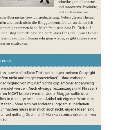
schreibe gern über neue
und innovative Produkte,
und auch immer mal
eder über meine Gewichtsreduzierung. Neben diesen Themen
rfen aber auch nicht die Bloggerevents fehlen, an denen ich
sher teilgenommen habe. Mich freut sehr, dass Du Dich auf
inen Blog "verirrt" hast. Ich hoffe, dass Dir gefällt, was Du hier
 lesen bekommst. Komm sehr gern wieder, es gibt immer etwas
ues zu entdecken.
inweis
tos, sowie sämtliche Texte unterliegen meinem Copyright
ofern nicht anders gekennzeichnet). Ohne vorherige
nehmigung von mir, darf nichts kopiert oder anderweitig
rwendet werden. Auch etwaige Textauszüge (inkl Phrasen)
rfen
NICHT
kopiert werden. Jeder Blogger sollte doch
lbst in der Lage sein, seine Artikel mit eigenen Worten zu
stalten - ohne sich bei anderen Bloggern zu bedienen.
chmachen muss man mich auch nicht, eigene Ideen sind
ch viel netter ;) Oder nicht? Man kann prima erkennen, wer
s tut.