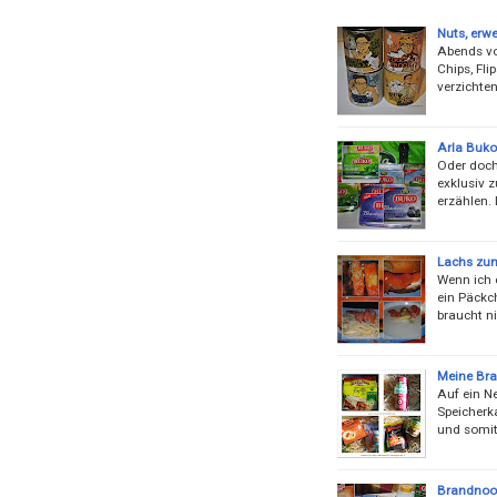
Nuts, erwe
Abends vo
Chips, Fl
verzichte
Arla Buko
Oder doch
exklusiv 
erzählen.
Lachs zum
Wenn ich 
ein Päckc
braucht ni
Meine Br
Auf ein N
Speicherka
und somit
Brandnoo