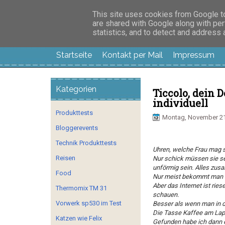
Manus Testwelt, all
This site uses cookies from Google to 
are shared with Google along with per
statistics, and to detect and address
Startseite
Kontakt per Mail
Impressum
Kategorien
Ticcolo, dein 
individuell
Produkttests
Montag, November 21
Bloggerevents
Technik Produkttests
Uhren, welche Frau mag s
Reisen
Nur schick müssen sie se
unförmig sein. Alles zus
Food
Nur meist bekommt man d
Aber das Internet ist rie
Thermomix TM 31
schauen.
Vorwerk sp530 im Test
Besser als wenn man in 
Die Tasse Kaffee am Lapt
Katzen wie Felix
Gefunden habe ich dann e