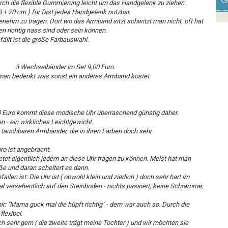
G
urch die flexible Gummierung leicht um das Handgelenk zu ziehen.
 + 20 cm ) für fast jedes Handgelenk nutzbar.
nehm zu tragen. Dort wo das Armband sitzt schwitzt man nicht, oft hat
en richtig nass sind oder sein können.
ällt ist die große Farbauswahl.
3 Wechselbänder im Set 9,00 Euro.
an bedenkt was sonst ein anderes Armband kostet.
0 Euro kommt diese modische Uhr überraschend günstig daher.
n - ein wirkliches Leichtgewicht.
 tauchbaren Armbänder, die in ihren Farben doch sehr
ro ist angebracht.
etet eigentlich jedem an diese Uhr tragen zu können. Meist hat man
ße und daran scheitert es dann.
len ist: Die Uhr ist ( obwohl klein und zierlich ) doch sehr hart im
al versehentlich auf den Steinboden - nichts passiert, keine Schramme,
r: "Mama guck mal die hüpft richtig" - dem war auch so. Durch die
flexibel.
ch sehr gern ( die zweite trägt meine Tochter ) und wir möchten sie