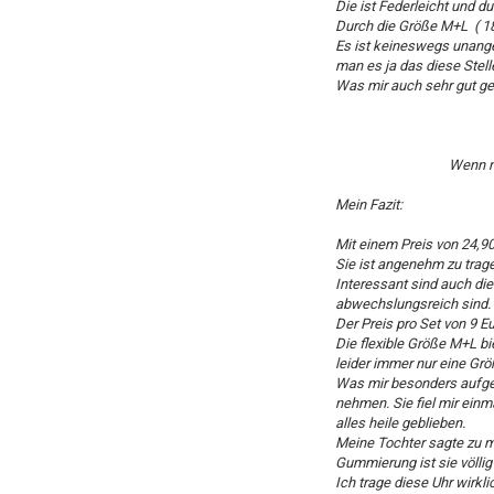
Die ist Federleicht und d
Durch die Größe M+L ( 18
Es ist keineswegs unange
man es ja das diese Stell
Was mir auch sehr gut gef
Wenn m
Mein Fazit:
Mit einem Preis von 24,9
Sie ist angenehm zu trage
Interessant sind auch die
abwechslungsreich sind.
Der Preis pro Set von 9 Eu
Die flexible Größe M+L bi
leider immer nur eine Grö
Was mir besonders aufgefal
nehmen. Sie fiel mir einm
alles heile geblieben.
Meine Tochter sagte zu mi
Gummierung ist sie völlig 
Ich trage diese Uhr wirkli