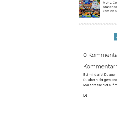
Motto: Coo
Brandnooz
kam ich n
0 Kommenta
Kommentar v
Bei mir darfst Du auc
Du aber nicht gern an
Mailadresse hier auf m
LG