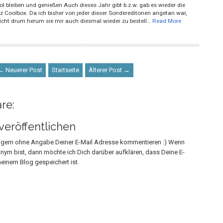
l bleiben und genießen Auch dieses Jahr gibt b.z.w. gab es wieder die
 Coolbox. Da ich bisher von jeder dieser Sondereditonen angetan war,
icht drum herum sie mir auch diesmal wieder zu bestell…
Read More
← Neuerer Post
Startseite
Älterer Post →
re:
eröffentlichen
h gern ohne Angabe Deiner E-Mail Adresse kommentieren :) Wenn
onym bist, dann möchte ich Dich darüber aufklären, dass Deine E-
einem Blog gespeichert ist.