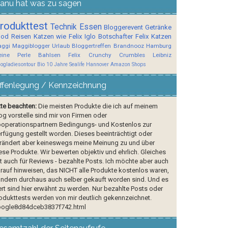
anu hat was zu sagen
rodukttest
Technik
Essen
Bloggerevent
Getränke
ood
Reisen
Katzen wie Felix
Iglo Botschafter
Felix
Katzen
ggi
Maggiblogger
Urlaub
Bloggertreffen
Brandnooz
Hamburg
ine Perle
Bahlsen
Felix Crunchy Crumbles
Leibniz
logladiesontour
Bio
10 Jahre Sealife Hannover
Amazon Shops
ffenlegung / Kennzeichnung
tte beachten:
Die meisten Produkte die ich auf meinem
og vorstelle sind mir von Firmen oder
operationspartnern Bedingungs- und Kostenlos zur
rfügung gestellt worden. Dieses beeinträchtigt oder
rändert aber keineswegs meine Meinung zu und über
ese Produkte. Wir bewerten objektiv und ehrlich. Gleiches
lt auch für Reviews - bezahlte Posts. Ich möchte aber auch
rauf hinweisen, das NICHT alle Produkte kostenlos waren,
ndern durchaus auch selber gekauft worden sind. Und es
rt sind hier erwähnt zu werden. Nur bezahlte Posts oder
odukttests werden von mir deutlich gekennzeichnet.
ogle8d84dceb3837f742.html