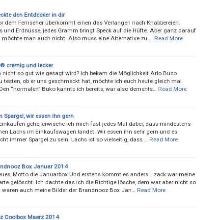
ckte den Entdecker in dir
r dem Fernseher überkommt einen das Verlangen nach Knabbereien.
ips und Erdnüsse, jedes Gramm bringt Speck auf die Hüfte. Aber ganz darauf
n möchte man auch nicht. Also muss eine Alternative zu …
Read More
® cremig und lecker
 nicht so gut wie gesagt wird? Ich bekam die Möglichkeit Arlo Buco
zu testen, ob er uns geschmeckt hat, möchte ich euch heute gleich mal
 Den “normalen” Buko kannte ich bereits, war also dements…
Read More
 Spargel, wir essen ihn gern
einkaufen gehe, erwische ich mich fast jedes Mal dabei, dass mindestens
hen Lachs im Einkaufswagen landet. Wir essen ihn sehr gern und es
cht immer Spargel zu sein. Lachs ist so vielseitig, dass …
Read More
andnooz Box Januar 2014
eues, Motto die Januarbox Und erstens kommt es anders….zack war meine
rte gelöscht. Ich dachte das ich die Richtige lösche, dem war aber nicht so
 waren auch meine Bilder der Brandnooz Box Jan…
Read More
z Coolbox Maerz 2014