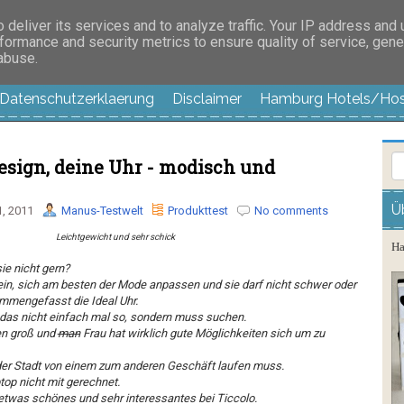
es außer langweilig
deliver its services and to analyze traffic. Your IP address and
formance and security metrics to ensure quality of service, gen
 abuse.
Datenschutzerklaerung
Disclaimer
Hamburg Hotels/Hos
Design, deine Uhr - modisch und
Ü
, 2011
Manus-Testwelt
Produkttest
No comments
Leichtgewicht und sehr schick
Ha
ie nicht gern?
in, sich am besten der Mode anpassen und sie darf nicht schwer oder
ammengefasst die Ideal Uhr.
as nicht einfach mal so, sondern muss suchen.
sen groß und
man
Frau hat wirklich gute Möglichkeiten sich um zu
der Stadt von einem zum anderen Geschäft laufen muss.
op nicht mit gerechnet.
twas schönes und sehr interessantes bei Ticcolo.