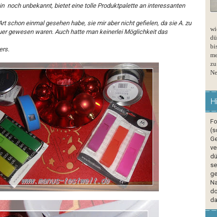
hin noch unbekannt, bietet eine tolle Produktpalette an interessanten
Art schon einmal gesehen habe, sie mir aber nicht gefielen, da sie A. zu
wi
euer gewesen waren. Auch hatte man keinerlei Möglichkeit das
dü
bi
ers.
me
zu
Ne
H
Fo
(s
Ge
ve
dü
se
ge
Na
do
da