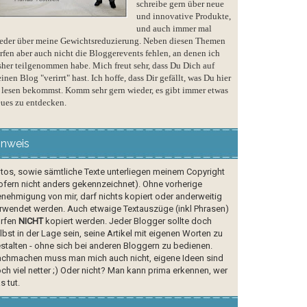
schreibe gern über neue
und innovative Produkte,
und auch immer mal
eder über meine Gewichtsreduzierung. Neben diesen Themen
rfen aber auch nicht die Bloggerevents fehlen, an denen ich
sher teilgenommen habe. Mich freut sehr, dass Du Dich auf
inen Blog "verirrt" hast. Ich hoffe, dass Dir gefällt, was Du hier
 lesen bekommst. Komm sehr gern wieder, es gibt immer etwas
ues zu entdecken.
inweis
tos, sowie sämtliche Texte unterliegen meinem Copyright
ofern nicht anders gekennzeichnet). Ohne vorherige
nehmigung von mir, darf nichts kopiert oder anderweitig
rwendet werden. Auch etwaige Textauszüge (inkl Phrasen)
rfen
NICHT
kopiert werden. Jeder Blogger sollte doch
lbst in der Lage sein, seine Artikel mit eigenen Worten zu
stalten - ohne sich bei anderen Bloggern zu bedienen.
chmachen muss man mich auch nicht, eigene Ideen sind
ch viel netter ;) Oder nicht? Man kann prima erkennen, wer
s tut.