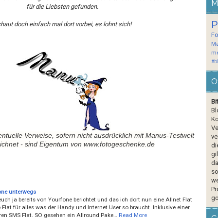
M
für die Liebsten gefunden.
P
haut doch einfach mal dort vorbei, es lohnt sich!
F
Ma
me
#b
O
Bi
Bl
Ko
Ve
ntuelle Verweise, sofern nicht ausdr
ücklich mit Manus-Testwelt
ve
chnet - sind Eigentum von www.fotogeschenke.de
di
gi
da
so
we
Pr
one unterwegs
go
euch ja bereits von Yourfone berichtet und das ich dort nun eine Allnet Flat
 Flat für alles was der Handy und Internet User so braucht. Inklusive einer
en SMS Flat. SO gesehen ein Allround Pake…
Read More