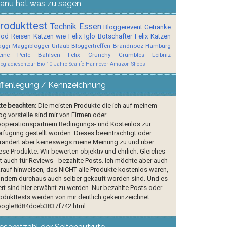
anu hat was zu sagen
rodukttest
Technik
Essen
Bloggerevent
Getränke
ood
Reisen
Katzen wie Felix
Iglo Botschafter
Felix
Katzen
ggi
Maggiblogger
Urlaub
Bloggertreffen
Brandnooz
Hamburg
ine Perle
Bahlsen
Felix Crunchy Crumbles
Leibniz
logladiesontour
Bio
10 Jahre Sealife Hannover
Amazon Shops
ffenlegung / Kennzeichnung
tte beachten:
Die meisten Produkte die ich auf meinem
og vorstelle sind mir von Firmen oder
operationspartnern Bedingungs- und Kostenlos zur
rfügung gestellt worden. Dieses beeinträchtigt oder
rändert aber keineswegs meine Meinung zu und über
ese Produkte. Wir bewerten objektiv und ehrlich. Gleiches
lt auch für Reviews - bezahlte Posts. Ich möchte aber auch
rauf hinweisen, das NICHT alle Produkte kostenlos waren,
ndern durchaus auch selber gekauft worden sind. Und es
rt sind hier erwähnt zu werden. Nur bezahlte Posts oder
odukttests werden von mir deutlich gekennzeichnet.
ogle8d84dceb3837f742.html