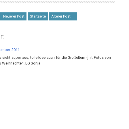
← Neuerer Post
Startseite
Älterer Post →
r:
ember, 2011
 sieht super aus, tolle Idee auch für die Großeltern (mit Fotos von
u Weihnachten! LG Sonja