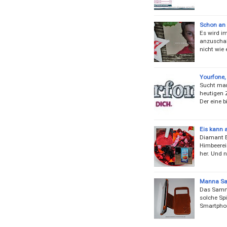
Schon an 
Es wird i
anzuschal
nicht wie
Yourfone, 
Sucht man
heutigen Z
Der eine b
Eis kann 
Diamant Ei
Himbeereis
her. Und 
Manna Sa
Das Samrt
solche Spi
Smartphone