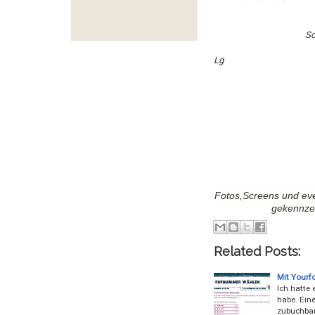
Sc
Lg
Fotos,Screens und eve
gekennzei
Related Posts:
Mit Yourf
Ich hatte 
habe. Eine
zubuchbar