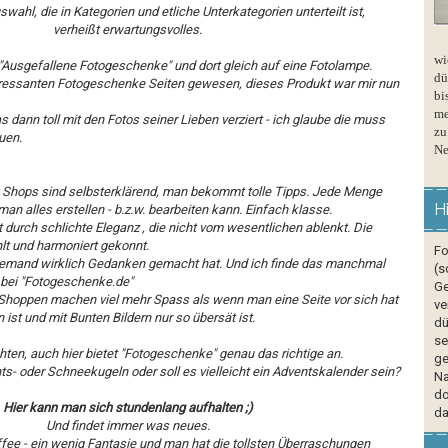
uswahl, die in Kategorien und etliche Unterkategorien unterteilt ist,
verheißt erwartungsvolles.
wi
 "Ausgefallene Fotogeschenke" und dort gleich auf eine Fotolampe.
dü
teressanten Fotogeschenke Seiten gewesen, dieses Produkt war mir nun
bi
me
as dann toll mit den Fotos seiner Lieben verziert - ich glaube die muss
zu
uen.
Ne
 Shops sind selbsterklärend, man bekommt tolle Tipps. Jede Menge
H
n alles erstellen - b.z.w. bearbeiten kann. Einfach klasse.
durch schlichte Eleganz , die nicht vom wesentlichen ablenkt. Die
lt und harmoniert gekonnt.
Fo
jemand wirklich Gedanken gemacht hat. Und ich finde das manchmal
(s
 bei "Fotogeschenke.de"
Ge
hoppen machen viel mehr Spass als wenn man eine Seite vor sich hat
ve
ist und mit Bunten Bildern nur so übersät ist.
dü
se
ten, auch hier bietet "Fotogeschenke" genau das richtige an.
ge
s- oder Schneekugeln oder soll es vielleicht ein Adventskalender sein?
Na
do
Hier kann man sich stundenlang aufhalten ;)
da
Und findet immer was neues.
ffee - ein wenig Fantasie und man hat die tollsten Überraschungen