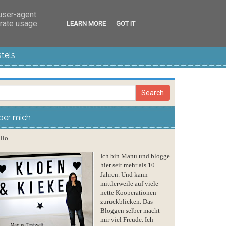
 user-agent
erate usage
LEARN MORE
GOT IT
tels
ber mich
llo
Ich bin Manu und blogge
hier seit mehr als 10
Jahren. Und kann
mittlerweile auf viele
nette Kooperationen
zurückblicken. Das
Bloggen selber macht
mir viel Freude. Ich