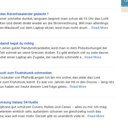
G
den Adventskalender gedacht ?
mmer schneller dunkel, langsam beginnt man schon ab 16 Uhr das Licht
ten und denkt direkt wieder an die Stromrechnung. Will man allerdings
 ein Maulwurf vor dem Laptop sitzen, wird man nicht drum …
Read More
damit liegst du richtig
 einen guten Handynetzanbieter, wird man in dem Preisdschungel der
eit schnell an seine Grenzen stoßen. Es gibt einfach viel zu viele davon.
ietet einen Laptop als Zugabe, der nächste schmeißt e…
Read More
auch zum Fruehstueck schmecken
szauber von Pfeifer&Langen Ich bin mir sicher, das jeder das Lied:
 zum Frühstück, kennt. Es war vor Jahren der Hit in den Discos – lang ­ists
nun haben wir heute diesem Lied folge geleis…
Read More
msung Galaxy S4 Huelle
phone gut schützen Covers, Hüllen und Cases – alles zu mir. Ich mag
elereien wirklich sehr, außerdem schonen sie gleichzeitig noch das
, was will man mehr. Derzeit gibt es unendlich viele ­di…
Read More