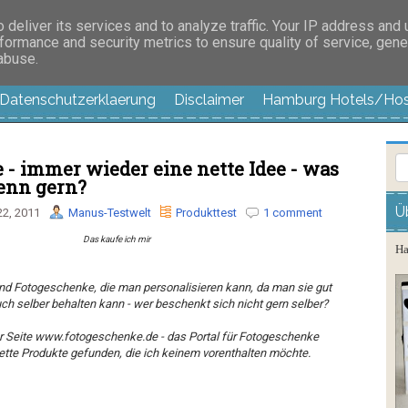
es außer langweilig
deliver its services and to analyze traffic. Your IP address and
formance and security metrics to ensure quality of service, gen
 abuse.
Datenschutzerklaerung
Disclaimer
Hamburg Hotels/Hos
 - immer wieder eine nette Idee - was
enn gern?
Ü
2, 2011
Manus-Testwelt
Produkttest
1 comment
Das kaufe ich mir
Ha
 und Fotogeschenke, die man personalisieren kann, da man sie gut
ch selber behalten kann - wer beschenkt sich nicht gern selber?
er Seite www.fotogeschenke.de - das Portal für Fotogeschenke
tte Produkte gefunden, die ich keinem vorenthalten möchte.