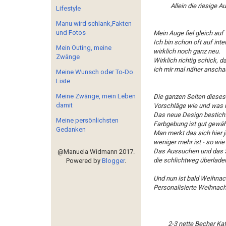
Allein die riesige A
Lifestyle
Manu wird schlank,Fakten
und Fotos
Mein Auge fiel gleich auf
Ich bin schon oft auf in
Mein Outing, meine
wirklich noch ganz neu.
Zwänge
Wirklich richtig schick, d
ich mir mal näher anscha
Meine Wunsch oder To-Do
Liste
Meine Zwänge, mein Leben
Die ganzen Seiten dieses
damit
Vorschläge wie und was ma
Das neue Design besticht 
Meine persönlichsten
Farbgebung ist gut gewäh
Gedanken
Man merkt das sich hier 
weniger mehr ist - so wie
Das Aussuchen und das S
@Manuela Widmann 2017.
die schlichtweg überladen 
Powered by
Blogger
.
Und nun ist bald Weihnach
Personalisierte Weihnacht
2-3 nette Becher Ka