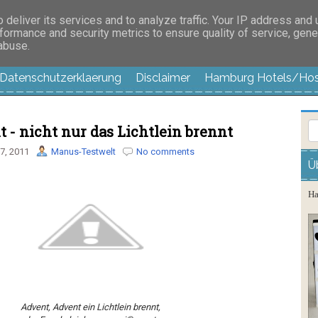
es außer langweilig
deliver its services and to analyze traffic. Your IP address and
formance and security metrics to ensure quality of service, gen
 abuse.
Datenschutzerklaerung
Disclaimer
Hamburg Hotels/Hos
- nicht nur das Lichtlein brennt
7, 2011
Manus-Testwelt
No comments
Ü
Ha
Advent, Advent ein Lichtlein brennt,