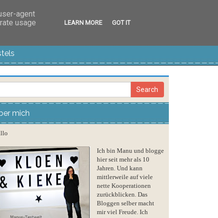
 user-agent
erate usage
LEARN MORE
GOT IT
tels
ber mich
llo
Ich bin Manu und blogge
hier seit mehr als 10
Jahren. Und kann
mittlerweile auf viele
nette Kooperationen
zurückblicken. Das
Bloggen selber macht
mir viel Freude. Ich