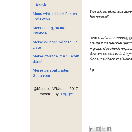
Lifestyle
Wie ich so eben aus zuver
Manu wird schlank,Fakten
bei naumi®
und Fotos
Mein Outing, meine
Zwänge
Jeden Adventssonntag gib
Meine Wunsch oder To-Do
Heute zum Beispiel gleic
Liste
+ gratis Geschenkverpac
Also wenn das kein Angeb
Meine Zwänge, mein Leben
Schaut einfach mal vorbei
damit
Lg
Meine persönlichsten
Gedanken
@Manuela Widmann 2017.
Powered by
Blogger
.