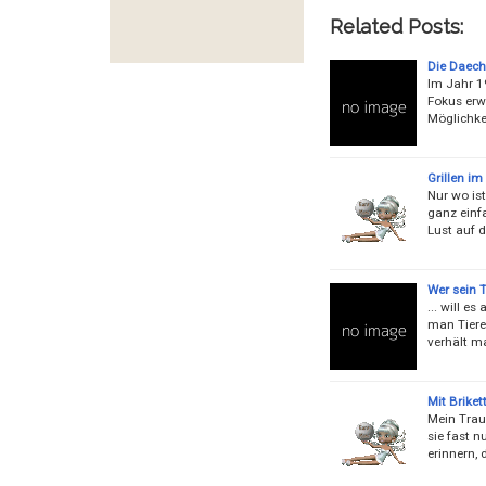
Related Posts:
Die Daech
Im Jahr 1
Fokus erw
Möglichkei
Grillen im
Nur wo ist
ganz einf
Lust auf d
Wer sein Ti
... will e
man Tiere 
verhält m
Mit Briket
Mein Trau
sie fast 
erinnern, 