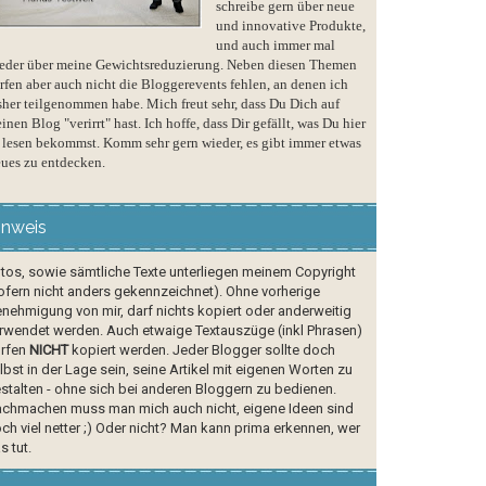
schreibe gern über neue
und innovative Produkte,
und auch immer mal
eder über meine Gewichtsreduzierung. Neben diesen Themen
rfen aber auch nicht die Bloggerevents fehlen, an denen ich
sher teilgenommen habe. Mich freut sehr, dass Du Dich auf
inen Blog "verirrt" hast. Ich hoffe, dass Dir gefällt, was Du hier
 lesen bekommst. Komm sehr gern wieder, es gibt immer etwas
ues zu entdecken.
inweis
tos, sowie sämtliche Texte unterliegen meinem Copyright
ofern nicht anders gekennzeichnet). Ohne vorherige
nehmigung von mir, darf nichts kopiert oder anderweitig
rwendet werden. Auch etwaige Textauszüge (inkl Phrasen)
rfen
NICHT
kopiert werden. Jeder Blogger sollte doch
lbst in der Lage sein, seine Artikel mit eigenen Worten zu
stalten - ohne sich bei anderen Bloggern zu bedienen.
chmachen muss man mich auch nicht, eigene Ideen sind
ch viel netter ;) Oder nicht? Man kann prima erkennen, wer
s tut.