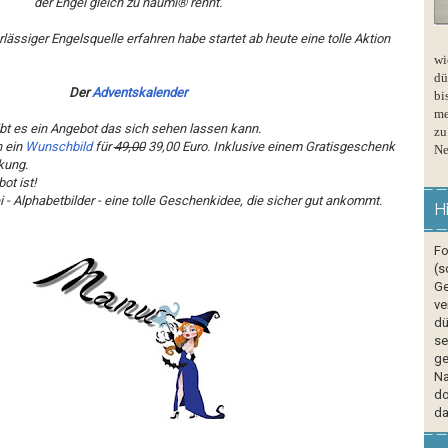
der Engel gleich zu naumi® rennt.
lässiger Engelsquelle erfahren habe startet ab heute eine tolle Aktion
wi
dü
Der
Adventskalender
bi
me
t es ein Angebot das sich sehen lassen kann.
zu
h ein
Wunschbild
für
49,00
39,00 Euro. Inklusive einem Gratisgeschenk
Ne
kung.
ot ist!
 - Alphabetbilder - eine tolle Geschenkidee, die sicher gut ankommt.
H
Fo
(s
Ge
ve
dü
se
ge
Na
do
da