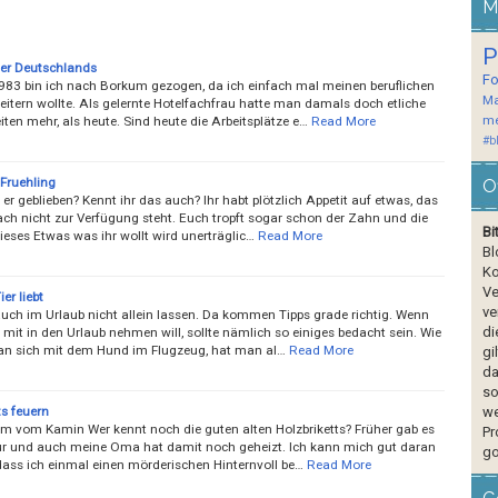
M
P
er Deutschlands
F
983 bin ich nach Borkum gezogen, da ich einfach mal meinen beruflichen
Ma
eitern wollte. Als gelernte Hotelfachfrau hatte man damals doch etliche
me
ten mehr, als heute. Sind heute die Arbeitsplätze e…
Read More
#b
 Fruehling
O
 er geblieben? Kennt ihr das auch? Ihr habt plötzlich Appetit auf etwas, das
ach nicht zur Verfügung steht. Euch tropft sogar schon der Zahn und die
Bi
ieses Etwas was ihr wollt wird unerträglic…
Read More
Bl
Ko
Ve
er liebt
ve
s auch im Urlaub nicht allein lassen. Da kommen Tipps grade richtig. Wenn
di
mit in den Urlaub nehmen will, sollte nämlich so einiges bedacht sein. Wie
an sich mit dem Hund im Flugzeug, hat man al…
Read More
gi
da
so
ts feuern
we
m vom Kamin Wer kennt noch die guten alten Holzbriketts? Früher gab es
Pr
nur und auch meine Oma hat damit noch geheizt. Ich kann mich gut daran
go
dass ich einmal einen ­mörderischen Hinternvoll be…
Read More