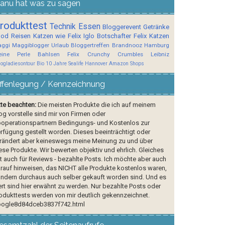
anu hat was zu sagen
rodukttest
Technik
Essen
Bloggerevent
Getränke
ood
Reisen
Katzen wie Felix
Iglo Botschafter
Felix
Katzen
ggi
Maggiblogger
Urlaub
Bloggertreffen
Brandnooz
Hamburg
ine Perle
Bahlsen
Felix Crunchy Crumbles
Leibniz
logladiesontour
Bio
10 Jahre Sealife Hannover
Amazon Shops
ffenlegung / Kennzeichnung
tte beachten:
Die meisten Produkte die ich auf meinem
og vorstelle sind mir von Firmen oder
operationspartnern Bedingungs- und Kostenlos zur
rfügung gestellt worden. Dieses beeinträchtigt oder
rändert aber keineswegs meine Meinung zu und über
ese Produkte. Wir bewerten objektiv und ehrlich. Gleiches
lt auch für Reviews - bezahlte Posts. Ich möchte aber auch
rauf hinweisen, das NICHT alle Produkte kostenlos waren,
ndern durchaus auch selber gekauft worden sind. Und es
rt sind hier erwähnt zu werden. Nur bezahlte Posts oder
odukttests werden von mir deutlich gekennzeichnet.
ogle8d84dceb3837f742.html