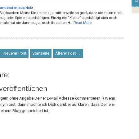
G
 am besten aus Holz
Spielsachen Meine Kinder sind ja mittlerweile so groß, dass sie kaum noch
eug oder Spielen beschäftigen. Einzig die “Kleine” beschäftigt sich noch
tmals hat sie dann sogar noch ihre alten H…
Read More
← Neuerer Post
Startseite
Älterer Post →
re:
eröffentlichen
h gern ohne Angabe Deiner E-Mail Adresse kommentieren :) Wenn
onym bist, dann möchte ich Dich darüber aufklären, dass Deine E-
einem Blog gespeichert ist.