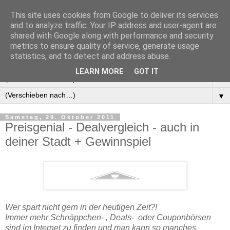
This site uses cookies from Google to deliver its services
Manus Testwelt, alles
and to analyze traffic. Your IP address and user-agent are
shared with Google along with performance and security
außer langweilig
metrics to ensure quality of service, generate usage
statistics, and to detect and address abuse.
LEARN MORE
GOT IT
▼
▼
Samstag, 29. Oktober 2011
Preisgenial - Dealvergleich - auch in
deiner Stadt + Gewinnspiel
Wer spart nicht gern in der heutigen Zeit?!
Immer mehr Schnäppchen- , Deals- oder Couponbörsen
sind im Internet zu finden und man kann so manches