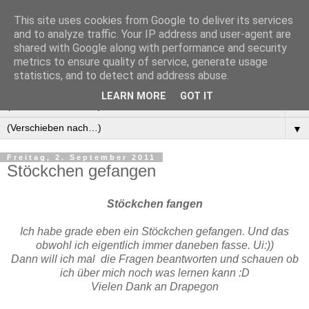
This site uses cookies from Google to deliver its services
Manus Testwelt, alles
and to analyze traffic. Your IP address and user-agent are
shared with Google along with performance and security
außer langweilig
metrics to ensure quality of service, generate usage
statistics, and to detect and address abuse.
LEARN MORE
GOT IT
▼
▼
Freitag, 2. September 2011
Stöckchen gefangen
Stöckchen fangen
Ich habe grade eben ein Stöckchen gefangen. Und das
obwohl ich eigentlich immer daneben fasse. Ui:))
Dann will ich mal die Fragen beantworten und schauen ob
ich über mich noch was lernen kann :D
Vielen Dank an Drapegon