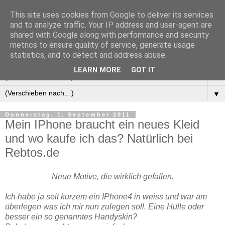
This site uses cookies from Google to deliver its services
Manus Testwelt, alles
and to analyze traffic. Your IP address and user-agent are
shared with Google along with performance and security
außer langweilig
metrics to ensure quality of service, generate usage
statistics, and to detect and address abuse.
LEARN MORE
GOT IT
▼
▼
Donnerstag, 1. September 2011
Mein IPhone braucht ein neues Kleid
und wo kaufe ich das? Natürlich bei
Rebtos.de
Neue Motive, die wirklich gefallen.
Ich habe ja seit kurzem ein IPhone4 in weiss und war am
überlegen was ich mir nun zulegen soll. Eine Hülle oder
besser ein so genanntes Handyskin?