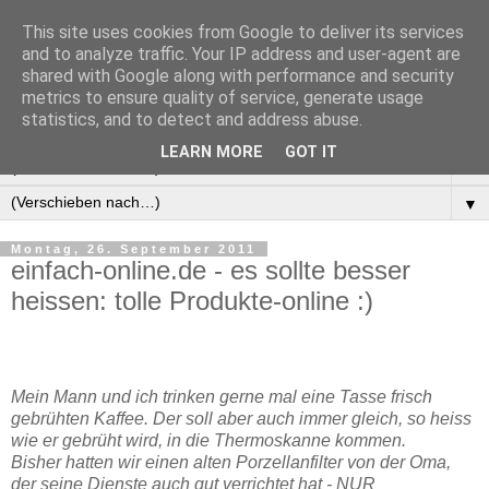
This site uses cookies from Google to deliver its services
Manus Testwelt, alles
and to analyze traffic. Your IP address and user-agent are
shared with Google along with performance and security
außer langweilig
metrics to ensure quality of service, generate usage
statistics, and to detect and address abuse.
LEARN MORE
GOT IT
▼
▼
Montag, 26. September 2011
einfach-online.de - es sollte besser
heissen: tolle Produkte-online :)
Mein Mann und ich trinken gerne mal eine Tasse frisch
gebrühten Kaffee. Der soll aber auch immer gleich, so heiss
wie er gebrüht wird, in die Thermoskanne kommen.
Bisher hatten wir einen alten Porzellanfilter von der Oma,
der seine Dienste auch gut verrichtet hat - NUR