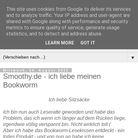
This site uses cookies from Google to deliver its services
Manus Testwelt, alles
and to analyze traffic. Your IP address and user-agent are
shared with Google along with performance and security
außer langweilig
metrics to ensure quality of service, generate usage
statistics, and to detect and address abuse.
LEARN MORE
GOT IT
▼
▼
Mittwoch, 10. August 2011
Smoothy.de - ich liebe meinen
Bookworm
Ich liebe Sitzsäcke
Ich bin nun auch Leseratte geworden und habe das
Problem, das ich wenn ich länger auf dem Rücken liege,
irgendwie völlig verspannt bin. Nicht wirklich toll:(
Aber ich habe das Bookworm-Lesekissen entdeckt - ein
tolles Produkt - und von nun an habe ich keine