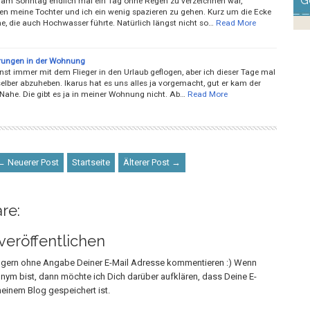
G
m Sonntag endlich mal ein Tag ohne Regen zu verzeichnen war,
en meine Tochter und ich ein wenig spazieren zu gehen. Kurz um die Ecke
me, die auch Hochwasser führte. Natürlich längst nicht so…
Read More
rungen in der Wohnung
nst immer mit dem Flieger in den Urlaub geflogen, aber ich dieser Tage mal
elber abzuheben. Ikarus hat es uns alles ja vorgemacht, gut er kam der
Nahe. Die gibt es ja in meiner Wohnung nicht. Ab…
Read More
← Neuerer Post
Startseite
Älterer Post →
re:
eröffentlichen
h gern ohne Angabe Deiner E-Mail Adresse kommentieren :) Wenn
onym bist, dann möchte ich Dich darüber aufklären, dass Deine E-
einem Blog gespeichert ist.