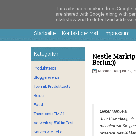
Manus Testwelt, all
This site uses cookies from Google to 
are shared with Google along with per
statistics, and to detect and address
Startseite
Kontakt per Mail
Impressum
Kategorien
Nestle Marktpl
Berlin:))
Produkttests
Montag, August 22, 2
Bloggerevents
Technik Produkttests
Reisen
Food
Lieber Manuela,
Thermomix TM 31
Ihre Bewerbung als 
Vorwerk sp530 im Test
möchten wir Sie ger
Katzen wie Felix
unserem Nestlé Mark