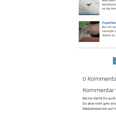
Nachdem a
beschloss
ist die Ih
Flugerfah
Bin ich so
versucht s
Sonne zu 
0 Kommenta
Kommentar v
Bei mir darfst Du auc
Du aber nicht gern an
Mailadresse hier auf m