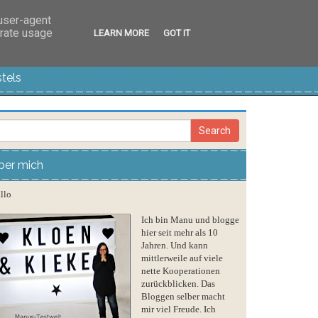
 user-agent
erate usage
LEARN MORE
GOT IT
tels
ber mich
llo
Ich bin Manu und blogge
hier seit mehr als 10
Jahren. Und kann
mittlerweile auf viele
nette Kooperationen
zurückblicken. Das
Bloggen selber macht
mir viel Freude. Ich