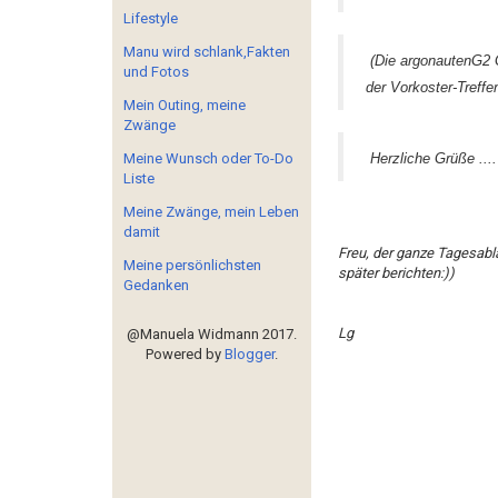
Lifestyle
Manu wird schlank,Fakten
(Die argonautenG2 G
und Fotos
der Vorkoster-Treffen
Mein Outing, meine
Zwänge
Meine Wunsch oder To-Do
Herzliche Grüße ...
Liste
Meine Zwänge, mein Leben
damit
Freu, der ganze Tagesabla
Meine persönlichsten
später berichten:))
Gedanken
Lg
@Manuela Widmann 2017.
Powered by
Blogger
.