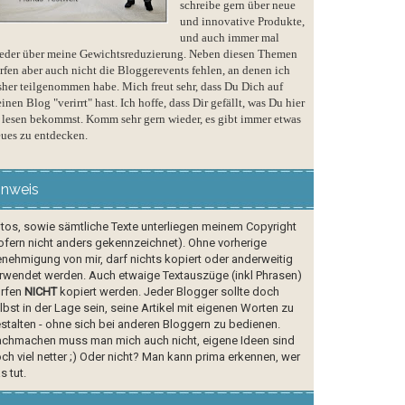
schreibe gern über neue
und innovative Produkte,
und auch immer mal
eder über meine Gewichtsreduzierung. Neben diesen Themen
rfen aber auch nicht die Bloggerevents fehlen, an denen ich
sher teilgenommen habe. Mich freut sehr, dass Du Dich auf
inen Blog "verirrt" hast. Ich hoffe, dass Dir gefällt, was Du hier
 lesen bekommst. Komm sehr gern wieder, es gibt immer etwas
ues zu entdecken.
inweis
tos, sowie sämtliche Texte unterliegen meinem Copyright
ofern nicht anders gekennzeichnet). Ohne vorherige
nehmigung von mir, darf nichts kopiert oder anderweitig
rwendet werden. Auch etwaige Textauszüge (inkl Phrasen)
rfen
NICHT
kopiert werden. Jeder Blogger sollte doch
lbst in der Lage sein, seine Artikel mit eigenen Worten zu
stalten - ohne sich bei anderen Bloggern zu bedienen.
chmachen muss man mich auch nicht, eigene Ideen sind
ch viel netter ;) Oder nicht? Man kann prima erkennen, wer
s tut.