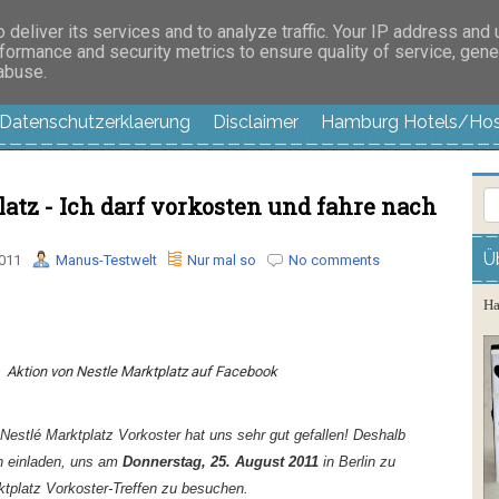
es außer langweilig
deliver its services and to analyze traffic. Your IP address and
formance and security metrics to ensure quality of service, gen
 abuse.
Datenschutzerklaerung
Disclaimer
Hamburg Hotels/Hos
atz - Ich darf vorkosten und fahre nach
Ü
011
Manus-Testwelt
Nur mal so
No comments
Ha
Aktion von Nestle Marktplatz auf Facebook
Nestlé Marktplatz Vorkoster hat uns sehr gut gefallen! Deshalb
n einladen, uns am
Donnerstag, 25. August 2011
in Berlin zu
tplatz Vorkoster-Treffen zu besuchen.