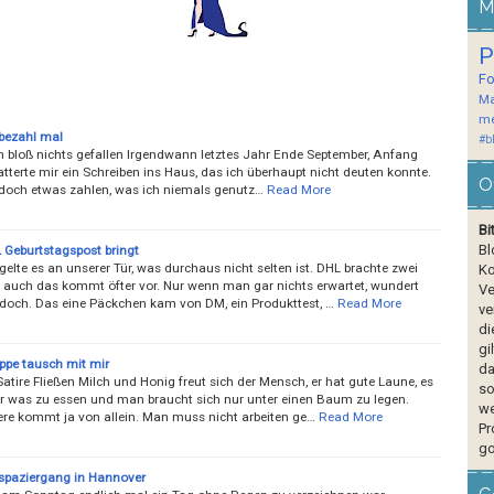
M
P
F
Ma
me
 bezahl mal
#b
h bloß nichts gefallen Irgendwann letztes Jahr Ende September, Anfang
atterte mir ein Schreiben ins Haus, das ich überhaupt nicht deuten konnte.
O
h doch etwas zahlen, was ich niemals genutz…
Read More
Bi
Bl
Geburtstagspost bringt
gelte es an unserer Tür, was durchaus nicht selten ist. DHL brachte zwei
Ko
 auch das kommt öfter vor. Nur wenn man gar nichts erwartet, wundert
Ve
doch. Das eine Päckchen kam von DM, ein Produkttest, …
Read More
ve
di
gi
pe tausch mit mir
da
tire Fließen Milch und Honig freut sich der Mensch, er hat gute Laune, es
so
r was zu essen und man braucht sich nur unter einen Baum zu legen.
we
ere kommt ja von allein. Man muss nicht arbeiten ge…
Read More
Pr
go
paziergang in Hannover