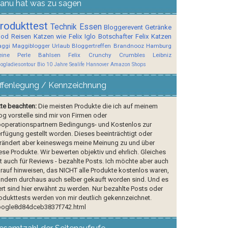
anu hat was zu sagen
rodukttest
Technik
Essen
Bloggerevent
Getränke
ood
Reisen
Katzen wie Felix
Iglo Botschafter
Felix
Katzen
ggi
Maggiblogger
Urlaub
Bloggertreffen
Brandnooz
Hamburg
ine Perle
Bahlsen
Felix Crunchy Crumbles
Leibniz
logladiesontour
Bio
10 Jahre Sealife Hannover
Amazon Shops
ffenlegung / Kennzeichnung
tte beachten:
Die meisten Produkte die ich auf meinem
og vorstelle sind mir von Firmen oder
operationspartnern Bedingungs- und Kostenlos zur
rfügung gestellt worden. Dieses beeinträchtigt oder
rändert aber keineswegs meine Meinung zu und über
ese Produkte. Wir bewerten objektiv und ehrlich. Gleiches
lt auch für Reviews - bezahlte Posts. Ich möchte aber auch
rauf hinweisen, das NICHT alle Produkte kostenlos waren,
ndern durchaus auch selber gekauft worden sind. Und es
rt sind hier erwähnt zu werden. Nur bezahlte Posts oder
odukttests werden von mir deutlich gekennzeichnet.
ogle8d84dceb3837f742.html