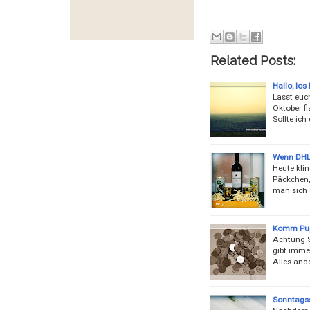
Related Posts:
Hallo, los
Lasst euc
Oktober fl
Sollte ic
Wenn DHL 
Heute klin
Päckchen,
man sich 
Komm Pup
Achtung Sa
gibt imme
Alles and
Sonntagss