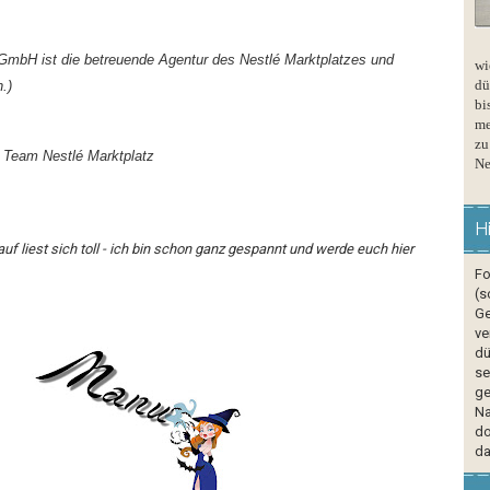
mbH ist die betreuende Agentur des Nestlé Marktplatzes und
wi
dü
.)
bi
me
zu
. Team Nestlé Marktplatz
Ne
H
uf liest sich toll - ich bin schon ganz gespannt und werde euch hier
Fo
(s
Ge
ve
dü
se
ge
Na
do
da