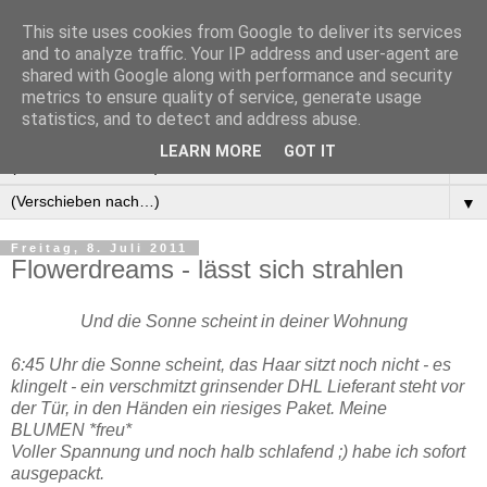
This site uses cookies from Google to deliver its services
Manus Testwelt, alles
and to analyze traffic. Your IP address and user-agent are
shared with Google along with performance and security
außer langweilig
metrics to ensure quality of service, generate usage
statistics, and to detect and address abuse.
LEARN MORE
GOT IT
▼
▼
Freitag, 8. Juli 2011
Flowerdreams - lässt sich strahlen
Und die Sonne scheint in deiner Wohnung
6:45 Uhr die Sonne scheint, das Haar sitzt noch nicht - es
klingelt - ein verschmitzt grinsender DHL Lieferant steht vor
der Tür, in den Händen ein riesiges Paket. Meine
BLUMEN *freu*
Voller Spannung und noch halb schlafend ;) habe ich sofort
ausgepackt.