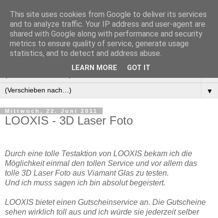
This site uses cookies from Google to deliver its services
Manus Testwelt, alles
and to analyze traffic. Your IP address and user-agent are
shared with Google along with performance and security
außer langweilig
metrics to ensure quality of service, generate usage
statistics, and to detect and address abuse.
LEARN MORE
GOT IT
▼
▼
Mittwoch, 22. Juni 2011
LOOXIS - 3D Laser Foto
Durch eine tolle Testaktion von LOOXIS bekam ich die
Möglichkeit einmal den tollen Service und vor allem das
tolle 3D Laser Foto aus Viamant Glas zu testen.
Und ich muss sagen ich bin absolut begeistert.
LOOXIS bietet einen Gutscheinservice an. Die Gutscheine
sehen wirklich toll aus und ich würde sie jederzeit selber