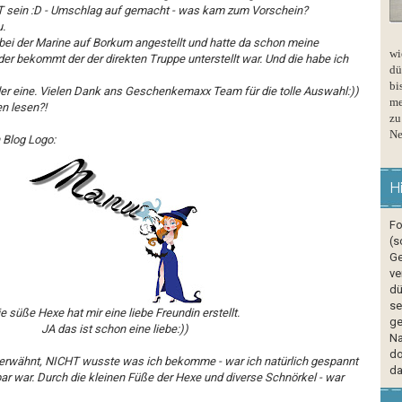
T sein :D - Umschlag auf gemacht - was kam zum Vorschein?
u.
t bei der Marine auf Borkum angestellt und hatte da schon meine
wi
er bekommt der der direkten Truppe unterstellt war. Und die habe ich
dü
bi
der eine. Vielen Dank ans Geschenkemaxx Team für die tolle Auswahl:))
me
n lesen?!
zu
Ne
 Blog Logo:
H
Fo
(s
Ge
ve
dü
se
e süße Hexe hat mir eine liebe Freundin erstellt.
ge
JA das ist schon eine liebe:))
Na
do
ts erwähnt, NICHT wusste was ich bekomme - war ich natürlich gespannt
da
r war. Durch die kleinen Füße der Hexe und diverse Schnörkel - war