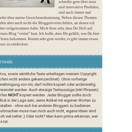
schreibe gern über neue
und innovative Produkte,
und auch immer mal
eder über meine Gewichtsreduzierung. Neben diesen Themen
rfen aber auch nicht die Bloggerevents fehlen, an denen ich
sher teilgenommen habe. Mich freut sehr, dass Du Dich auf
inen Blog "verirrt" hast. Ich hoffe, dass Dir gefällt, was Du hier
 lesen bekommst. Komm sehr gern wieder, es gibt immer etwas
ues zu entdecken.
inweis
tos, sowie sämtliche Texte unterliegen meinem Copyright
ofern nicht anders gekennzeichnet). Ohne vorherige
nehmigung von mir, darf nichts kopiert oder anderweitig
rwendet werden. Auch etwaige Textauszüge (inkl Phrasen)
rfen
NICHT
kopiert werden. Jeder Blogger sollte doch
lbst in der Lage sein, seine Artikel mit eigenen Worten zu
stalten - ohne sich bei anderen Bloggern zu bedienen.
chmachen muss man mich auch nicht, eigene Ideen sind
ch viel netter ;) Oder nicht? Man kann prima erkennen, wer
s tut.