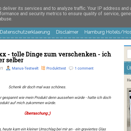
es außer langweilig
deliver its services and to analyze traffic. Your IP address and
formance and security metrics to ensure quality of service, gen
 abuse.
Datenschutzerklaerung
Disclaimer
Hamburg Hotels/Hos
 - tolle Dinge zum verschenken - ich
er selber
Ü
11
Manus-Testwelt
Produkttest
1 comment
Ha
Schenk dir doch mal was schönes.
ar gespannt wie mein Produkt denn aussehen würde - hatte ich doch
rodukt auf mich zukommen würde.
Überraschung ;)
, heute kam ein kleiner Umschlag bei mir an - ein graviertes Glas