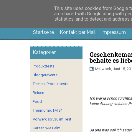
Manus Testwelt, all
This site uses cookies from Google to 
are shared with Google along with per
statistics, and to detect and address
Startseite
Kontakt per Mail
Impressum
Kategorien
Geschenkemaxx
behalte es lieb
Produkttests
Mittwoch, Juni 15, 20
Bloggerevents
Technik Produkttests
Reisen
Ich war ja schon furchtb
Food
keine Ahnung welches P
Thermomix TM 31
Vorwerk sp530 im Test
Katzen wie Felix
Ja und was soll ich sagen