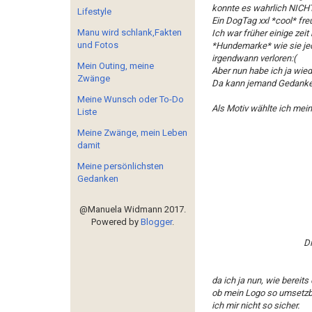
konnte es wahrlich NICH
Lifestyle
Ein DogTag xxl *cool* fre
Manu wird schlank,Fakten
Ich war früher einige zei
und Fotos
*Hundemarke* wie sie jed
irgendwann verloren:(
Mein Outing, meine
Aber nun habe ich ja wie
Zwänge
Da kann jemand Gedanke
Meine Wunsch oder To-Do
Als Motiv wählte ich mein
Liste
Meine Zwänge, mein Leben
damit
Meine persönlichsten
Gedanken
@Manuela Widmann 2017.
Powered by
Blogger
.
Di
da ich ja nun, wie berei
ob mein Logo so umsetzba
ich mir nicht so sicher.