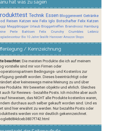
anu hat was zu sagen
rodukttest
Technik
Essen
Bloggerevent
Getränke
ood
Reisen
Katzen wie Felix
Iglo Botschafter
Felix
Katzen
ggi
Maggiblogger
Urlaub
Bloggertreffen
Brandnooz
Hamburg
ine Perle
Bahlsen
Felix Crunchy Crumbles
Leibniz
logladiesontour
Bio
10 Jahre Sealife Hannover
Amazon Shops
ffenlegung / Kennzeichnung
tte beachten:
Die meisten Produkte die ich auf meinem
og vorstelle sind mir von Firmen oder
operationspartnern Bedingungs- und Kostenlos zur
rfügung gestellt worden. Dieses beeinträchtigt oder
rändert aber keineswegs meine Meinung zu und über
ese Produkte. Wir bewerten objektiv und ehrlich. Gleiches
lt auch für Reviews - bezahlte Posts. Ich möchte aber auch
rauf hinweisen, das NICHT alle Produkte kostenlos waren,
ndern durchaus auch selber gekauft worden sind. Und es
rt sind hier erwähnt zu werden. Nur bezahlte Posts oder
odukttests werden von mir deutlich gekennzeichnet.
ogle8d84dceb3837f742.html