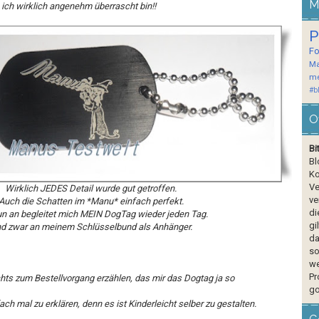
M
ich wirklich angenehm überrascht bin!!
P
F
Ma
me
#b
O
Bi
Bl
Ko
Ve
Wirklich JEDES Detail wurde gut getroffen.
ve
Auch die Schatten im *Manu* einfach perfekt.
di
n an begleitet mich MEIN DogTag wieder jeden Tag.
gi
d zwar an meinem Schlüsselbund als Anhänger.
da
so
we
Pr
chts zum Bestellvorgang erzählen, das mir das Dogtag ja so
go
ch mal zu erklären, denn es ist Kinderleicht selber zu gestalten.