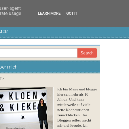
 user-agent
erate usage
LEARN MORE
GOT IT
tels
ber mich
llo
Ich bin Manu und blogge
hier seit mehr als 10
Jahren. Und kann
mittlerweile auf viele
nette Kooperationen
zurückblicken. Das
Bloggen selber macht
mir viel Freude. Ich