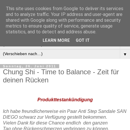
This site uses cookies from Google to deliver its services
Manus Testwelt, alles
and to analyze traffic. Your IP address and user-agent are
shared with Google along with performance and security
außer langweilig
metrics to ensure quality of service, generate usage
statistics, and to detect and address abuse.
LEARN MORE
GOT IT
▼
▼
Sonntag, 26. Juni 2011
Chung Shi - Time to Balance - Zeit für
deinen Rücken
Produkttestankündigung
Ich habe freundlicherweise ein Paar Anti Step Sandale SAN
DIEGO schwarz zur Verfügung gestellt bekommen.
Vielen Dank für diese Chance endlich den ganzen
Tag ohne Rückenschmerzen verbringen zu können.