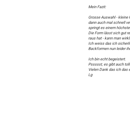
Mein Fazit:
Grosse Auswahl - kleine 
dann auch mal schnell verb
springt es einem höchst
Die Form lässt sich gut 
raus hat - kann man wirk
Ich weiss das ich sicherl
Backformen nun leider ihr
Ich bin echt begeistert.
Pssssst, es gibt auch tol
Vielen Dank das ich das e
Lg