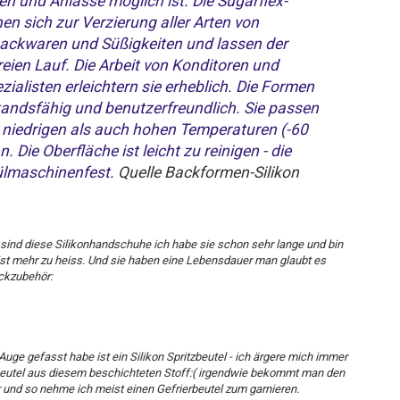
n und Anlässe möglich ist. Die Sugarflex-
n sich zur Verzierung aller Arten von
Backwaren und Süßigkeiten und lassen der
freien Lauf. Die Arbeit von Konditoren und
ialisten erleichtern sie erheblich. Die Formen
tandsfähig und benutzerfreundlich. Sie passen
 niedrigen als auch hohen Temperaturen (-60
. Die Oberfläche ist leicht zu reinigen - die
ülmaschinenfest.
Quelle Backformen-Silikon
ind diese Silikonhandschuhe ich habe sie schon sehr lange und bin
 ist mehr zu heiss. Und sie haben eine Lebensdauer man glaubt es
ckzubehör:
uge gefasst habe ist ein Silikon Spritzbeutel - ich ärgere mich immer
beutel aus diesem beschichteten Stoff:( irgendwie bekommt man den
und so nehme ich meist einen Gefrierbeutel zum garnieren.