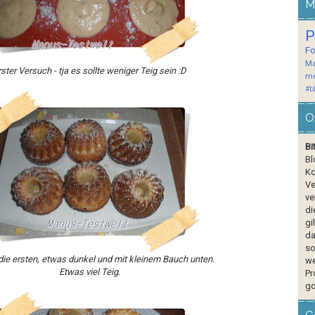
M
P
F
Ma
rster Versuch - tja es sollte weniger Teig sein :D
me
#b
O
Bi
Bl
Ko
Ve
ve
di
gi
da
so
die ersten, etwas dunkel und mit kleinem Bauch unten.
we
Etwas viel Teig.
Pr
go