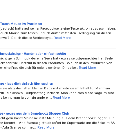
 Touch Mouse im Praxistest
deutsch) hatte auf seiner Facebookseite eine Testeraktion ausgeschrieben.
Touch Mäuse zum testen und ich durfte mittesten. Bedingung für diesen
dows 7. Da ich dieses Betriebssys…
Read More
hmuckdesign - Handmade - einfach schön
icht gern Schmuck der eine Seele hat - etwas selbstgemachtes hat Seele
ckt sehr viel Herzblut in diesen Produkten. So auch in den Produkten von
er, eine Frau die sich für solche schönen Dinge be…
Read More
ag - lass dich einfach überraschen
s sie also, die netten kleinen Bags mit mysteriösem Inhalt für Männlein
ein - die sinnvoll surprise*bag heissen. Man kann sich diese Bags im Abo
as kennt man ja von zig anderen…
Read More
sø - neues aus dem Brandnooz Blogger Club
nicht gern Käse? Meine neueste Meldung aus dem Brandnooz Blogger Club.
sø kommt. - Arla Svensø gibt’s ab sofort im Supermarkt um die Ecke im SB-
 - Arla Svensø schmec…
Read More