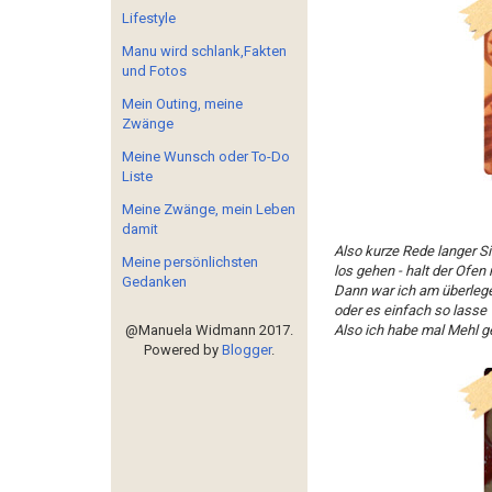
Lifestyle
Manu wird schlank,Fakten
und Fotos
Mein Outing, meine
Zwänge
Meine Wunsch oder To-Do
Liste
Meine Zwänge, mein Leben
damit
Also kurze Rede langer Si
Meine persönlichsten
los gehen - halt der Ofen
Gedanken
Dann war ich am überlege
oder es einfach so lasse w
@Manuela Widmann 2017.
Also ich habe mal Mehl g
Powered by
Blogger
.