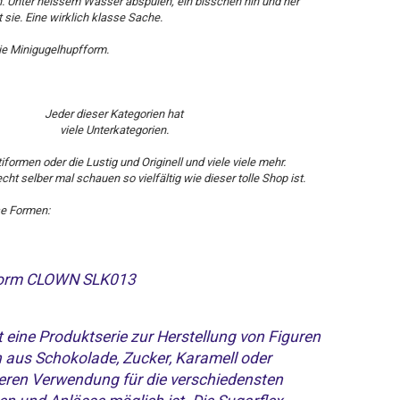
n. Unter heissem Wasser abspülen, ein bisschen hin und her
 sie. Eine wirklich klasse Sache.
die Minigugelhupfform.
Jeder dieser Kategorien hat
viele Unterkategorien.
formen oder die Lustig und Originell und viele viele mehr.
t selber mal schauen so vielfältig wie dieser tolle Shop ist.
ese Formen:
Form CLOWN SLK013
t eine Produktserie zur Herstellung von Figuren
 aus Schokolade, Zucker, Karamell oder
eren Verwendung für die verschiedensten