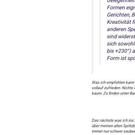
Gelegenheite
Formen eigne
Gerichten, 
Kreativität 
anderen Spez
sind widers
sich sowohl
bis +230°) an
Form ist sp
Was ich empfehlen kann s
vollauf zufrieden. Nichts
kaum. Zu finden unter Ba
Das nächste was ich ins A
über meinen alten Spritz
immer nur schwer sauber 