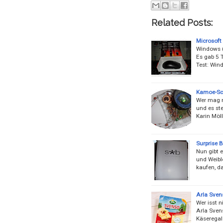
Related Posts:
Microsoft
Windows (
Es gab 5 
Test: Win
Kamoe-Sc
Wer mag n
und es ste
Karin Möll
Surprise B
Nun gibt e
und Weibl
kaufen, d
Arla Sven
Wer isst 
Arla Sven
Käseregal