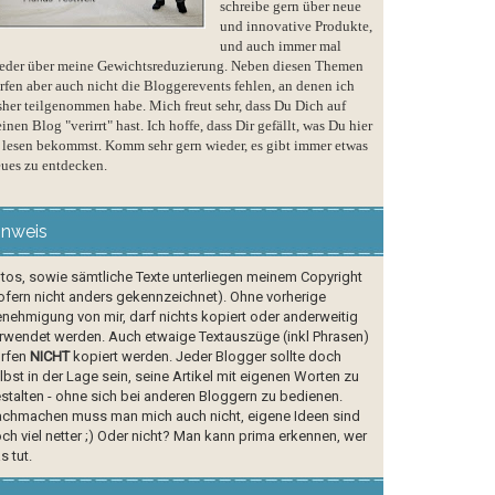
schreibe gern über neue
und innovative Produkte,
und auch immer mal
eder über meine Gewichtsreduzierung. Neben diesen Themen
rfen aber auch nicht die Bloggerevents fehlen, an denen ich
sher teilgenommen habe. Mich freut sehr, dass Du Dich auf
inen Blog "verirrt" hast. Ich hoffe, dass Dir gefällt, was Du hier
 lesen bekommst. Komm sehr gern wieder, es gibt immer etwas
ues zu entdecken.
inweis
tos, sowie sämtliche Texte unterliegen meinem Copyright
ofern nicht anders gekennzeichnet). Ohne vorherige
nehmigung von mir, darf nichts kopiert oder anderweitig
rwendet werden. Auch etwaige Textauszüge (inkl Phrasen)
rfen
NICHT
kopiert werden. Jeder Blogger sollte doch
lbst in der Lage sein, seine Artikel mit eigenen Worten zu
stalten - ohne sich bei anderen Bloggern zu bedienen.
chmachen muss man mich auch nicht, eigene Ideen sind
ch viel netter ;) Oder nicht? Man kann prima erkennen, wer
s tut.