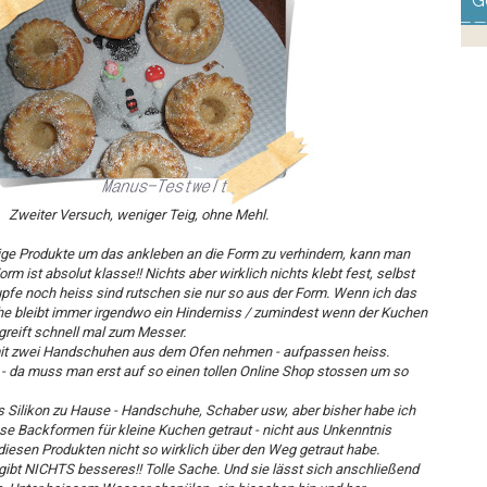
G
Zweiter Versuch, weniger Teig, ohne Mehl.
ige Produkte um das ankleben an die Form zu verhindern, kann man
orm ist absolut klasse!! Nichts aber wirklich nichts klebt fest, selbst
pfe noch heiss sind rutschen sie nur so aus der Form. Wenn ich das
e bleibt immer irgendwo ein Hinderniss / zumindest wenn der Kuchen
greift schnell mal zum Messer.
 mit zwei Handschuhen aus dem Ofen nehmen - aufpassen heiss.
 - da muss man erst auf so einen tollen Online Shop stossen um so
s Silikon zu Hause - Handschuhe, Schaber usw, aber bisher habe ich
ese Backformen für kleine Kuchen getraut - nicht aus Unkenntnis
diesen Produkten nicht so wirklich über den Weg getraut habe.
gibt NICHTS besseres!! Tolle Sache. Und sie lässt sich anschließend