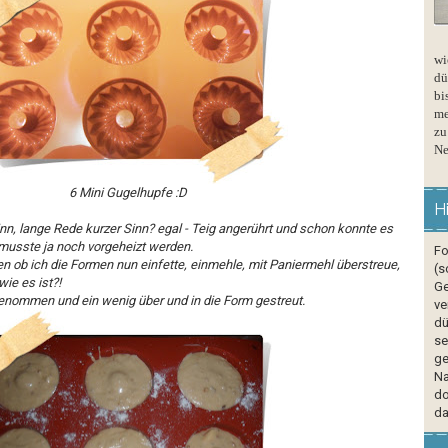
wi
dü
bi
me
zu
Ne
6 Mini Gugelhupfe :D
H
nn, lange Rede kurzer Sinn? egal - Teig angerührt und schon konnte es
 musste ja noch vorgeheizt werden.
Fo
n ob ich die Formen nun einfette, einmehle, mit Paniermehl überstreue,
(s
ie es ist?!
Ge
enommen und ein wenig über und in die Form gestreut.
ve
dü
se
ge
Na
do
da