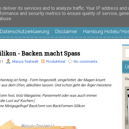
es außer langweilig
deliver its services and to analyze traffic. Your IP address and
formance and security metrics to ensure quality of service, gen
 abuse.
Datenschutzerklaerung
Disclaimer
Hamburg Hotels/Hos
likon - Backen macht Spass
11
Manus-Testwelt
Produkttest
No comments
Ü
Ha
enteig ist fertig - Form hingestellt, eingefettet, der Magen knurrt.
us aus dem Ofen, abkühlen lassen. Und schon geht der Ärger meistens
Form fest, trotz Margarine, Paniermehl oder was auch immer.
die Lust auf Kuchen:(
ine Minigugelhupf Backform von Backformen-Silikon