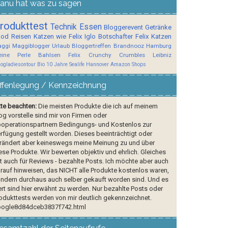
anu hat was zu sagen
rodukttest
Technik
Essen
Bloggerevent
Getränke
ood
Reisen
Katzen wie Felix
Iglo Botschafter
Felix
Katzen
ggi
Maggiblogger
Urlaub
Bloggertreffen
Brandnooz
Hamburg
ine Perle
Bahlsen
Felix Crunchy Crumbles
Leibniz
logladiesontour
Bio
10 Jahre Sealife Hannover
Amazon Shops
ffenlegung / Kennzeichnung
tte beachten:
Die meisten Produkte die ich auf meinem
og vorstelle sind mir von Firmen oder
operationspartnern Bedingungs- und Kostenlos zur
rfügung gestellt worden. Dieses beeinträchtigt oder
rändert aber keineswegs meine Meinung zu und über
ese Produkte. Wir bewerten objektiv und ehrlich. Gleiches
lt auch für Reviews - bezahlte Posts. Ich möchte aber auch
rauf hinweisen, das NICHT alle Produkte kostenlos waren,
ndern durchaus auch selber gekauft worden sind. Und es
rt sind hier erwähnt zu werden. Nur bezahlte Posts oder
odukttests werden von mir deutlich gekennzeichnet.
ogle8d84dceb3837f742.html