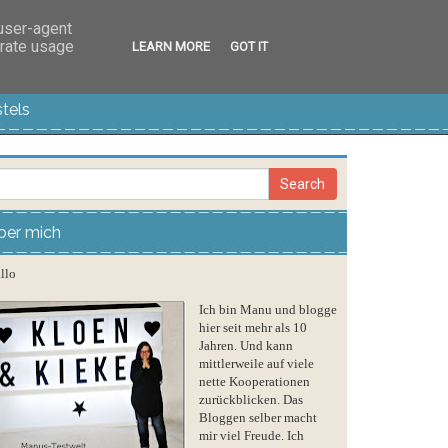
 user-agent
erate usage
LEARN MORE
GOT IT
tels
ber mich
llo
Ich bin Manu und blogge
hier seit mehr als 10
Jahren. Und kann
mittlerweile auf viele
nette Kooperationen
zurückblicken. Das
Bloggen selber macht
mir viel Freude. Ich