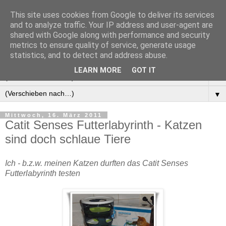
This site uses cookies from Google to deliver its services
Manus Testwelt, alles
and to analyze traffic. Your IP address and user-agent are
shared with Google along with performance and security
außer langweilig
metrics to ensure quality of service, generate usage
statistics, and to detect and address abuse.
LEARN MORE
GOT IT
▼
▼
Mittwoch, 16. März 2011
Catit Senses Futterlabyrinth - Katzen
sind doch schlaue Tiere
Ich - b.z.w. meinen Katzen durften das Catit Senses
Futterlabyrinth testen