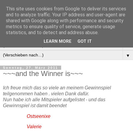
This site uses cookies from Google to deliver its services
Manus Testwelt, alles
and to analyze traffic. Your IP address and user-agent are
shared with Google along with performance and security
außer langweilig
metrics to ensure quality of service, generate usage
statistics, and to detect and address abuse.
LEARN MORE
GOT IT
▼
▼
Sonntag, 27. März 2011
~~~and the Winner is~~~
Ich freue mich das so viele an meinem Gewinnspiel
teilgenommen haben . vielen Dank dafür.
Nun habe ich alle Mitspieler aufgelistet - und das
Gewinnspiel ist damit beendet
Ostseenixe
Valerie