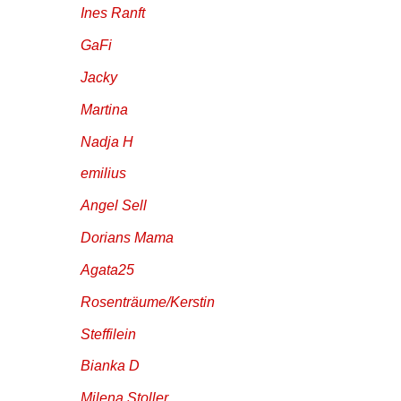
Ines Ranft
GaFi
Jacky
Martina
Nadja H
emilius
Angel Sell
Dorians Mama
Agata25
Rosenträume/Kerstin
Steffilein
Bianka D
Milena Stoller