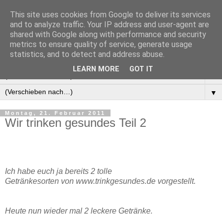
This site uses cookies from Google to deliver its services
Manus Testwelt, alles
and to analyze traffic. Your IP address and user-agent are
shared with Google along with performance and security
außer langweilig
metrics to ensure quality of service, generate usage
statistics, and to detect and address abuse.
LEARN MORE
GOT IT
▼
▼
Montag, 21. Februar 2011
Wir trinken gesundes Teil 2
Ich habe euch ja bereits 2 tolle
Getränkesorten von www.trinkgesundes.de vorgestellt.
Heute nun wieder mal 2 leckere Getränke.