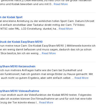
gerechnet hätte:)) Liebe Manuela, Du hast Dich für die große Testaktion
oms und Kodak beworben und uns mit D…
Read More
n der Kodak Sport
l eine kleine Anleitung zu der wirklichen tollen Sport Cam. Datum/Uhrzeit
d einfach einstellbar über Tastatur direkt mittig der Cam. TV-Video:
t NTSC oder PAL. LCD Einstellung :dunkel, ha…
Read More
ndruck der Kodak EasyShare M590
e nun meine neue Cam: Die Kodak EasyShare M590 :) Mittlerweile konnte ich
n ein wenig damit befassen und muss sagen, dadurch das ich ja schon
Slice besitze, bin ich ein wenig …
Read More
syShare M590 Kerzenschein
ch nun mehrere Anfragen hatte wie die Cam bei Dunkelheit und
in funktioniert, hab ich gestern mal einige Bilder zu Hause gemacht. Mit
auch nicht so gutem Ergebnis, aber seht einfach selbst. …
Read More
syShare M590 Videoaufnahme
e nun endlich auch die Videofunktion der Kodak M590 testen. Folgendes
abe ich erzielen können Die Filmaufnahme an und für sich hat eine tolle
Einzig der Ton könnte etwas l…
Read More