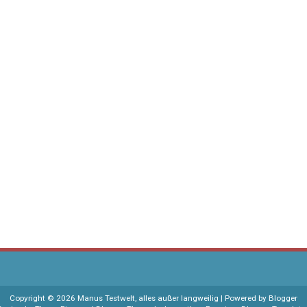
Copyright ©
2026
Manus Testwelt, alles außer langweilig
| Powered by
Blogger