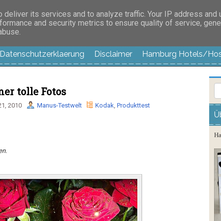
es außer langweilig
deliver its services and to analyze traffic. Your IP address and
formance and security metrics to ensure quality of service, gen
 abuse.
Datenschutzerklaerung
Disclaimer
Hamburg Hotels/Hos
r tolle Fotos
1, 2010
Manus-Testwelt
Kodak
,
Produkttest
Ü
Ha
n.