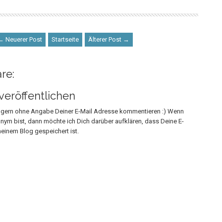
← Neuerer Post
Startseite
Älterer Post →
re:
eröffentlichen
h gern ohne Angabe Deiner E-Mail Adresse kommentieren :) Wenn
onym bist, dann möchte ich Dich darüber aufklären, dass Deine E-
einem Blog gespeichert ist.