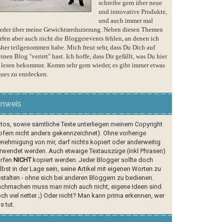
schreibe gern über neue
und innovative Produkte,
und auch immer mal
eder über meine Gewichtsreduzierung. Neben diesen Themen
rfen aber auch nicht die Bloggerevents fehlen, an denen ich
sher teilgenommen habe. Mich freut sehr, dass Du Dich auf
inen Blog "verirrt" hast. Ich hoffe, dass Dir gefällt, was Du hier
 lesen bekommst. Komm sehr gern wieder, es gibt immer etwas
ues zu entdecken.
inweis
tos, sowie sämtliche Texte unterliegen meinem Copyright
ofern nicht anders gekennzeichnet). Ohne vorherige
nehmigung von mir, darf nichts kopiert oder anderweitig
rwendet werden. Auch etwaige Textauszüge (inkl Phrasen)
rfen
NICHT
kopiert werden. Jeder Blogger sollte doch
lbst in der Lage sein, seine Artikel mit eigenen Worten zu
stalten - ohne sich bei anderen Bloggern zu bedienen.
chmachen muss man mich auch nicht, eigene Ideen sind
ch viel netter ;) Oder nicht? Man kann prima erkennen, wer
s tut.