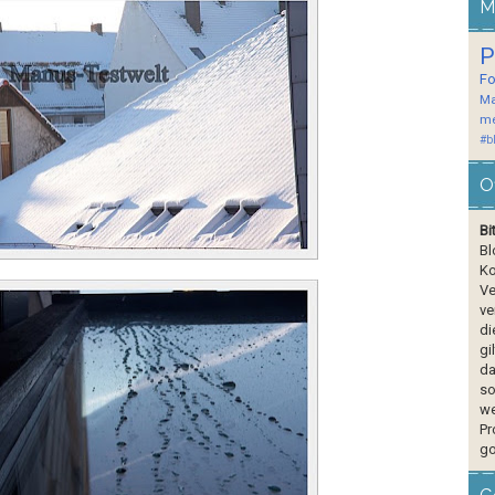
M
P
F
Ma
me
#b
O
Bi
Bl
Ko
Ve
ve
di
gi
da
so
we
Pr
go