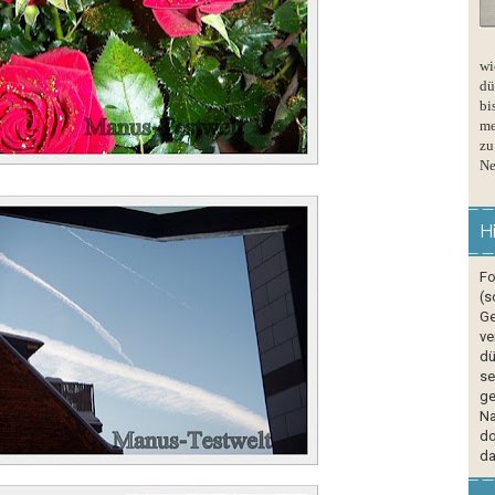
wi
dü
bi
me
zu
Ne
H
Fo
(s
Ge
ve
dü
se
ge
Na
do
da