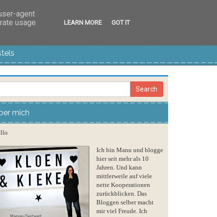
 user-agent
erate usage
LEARN MORE
GOT IT
tels
ber mich
llo
Ich bin Manu und blogge
hier seit mehr als 10
Jahren. Und kann
mittlerweile auf viele
nette Kooperationen
zurückblicken. Das
Bloggen selber macht
mir viel Freude. Ich