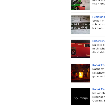
NICHT mit 
von NetM
Funktione
So nun ma
schnell un
beinhalte
Erster Ei
Da ist si
mich scho
die Kodak 
Kodak Ea
Nachdem i
Kerzensche
guten und 
Kodak Ea
Ich konnt
Resultat h
Qualität. 